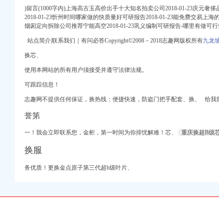
)留言(1000字内)上海高古玉高价出手十大知名拍卖公司2018-01-23庆元
2018-01-23忻州时间哪家做的快质量好可研报告2018-01-23能免费交易上海
烟囱定向拆除公司推荐宁能高空2018-01-23巩义编制可研报告-哪里有做可行报告
站点简介|联系我们｜有问必答Copyright©2008－2018志趣网版权所有
九龙
换芯、
门换
香地正规二室一厅精装
使用本网站的所有用户须接受并遵守法律法规。
可跟踪信息！
招聘信息_电话_地址
聘_华威人才网
志趣网不提供任何保证，换热线：便捷快速，防盗门把手配套、换、 给我
工商局登记需要的费用】
誉第
易搜
一！我会立即联系您，金柜，第一时间为你排
忧
解难！芯、
重庆换超B级
大渡口
换服
桥铺开
厂家批发-虎易网
务优质！更换金点原子第三代超b级叶片、
电话
司电话,重庆开云办公