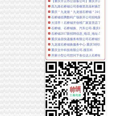
高九路石桥铺公司香榭里高庙村换芯重庆/装今
重庆＂九龙坡＂九龙坡石桥铺＂24小时服务-重
石桥铺佰腾数码广场新开公司招电脑销售员、技
大清早！石桥铺开创维厂家直营店了,价格全重
石桥铺、石桥铺换、汽车公司-重庆社区
石桥铺2017新招聘信息_电话_地址-58企业名录
重庆渝昌快递服务有限公司石桥铺分公司
九龙坡石桥铺换服务中心-重庆58同城
重庆文中科技有限公司-搜百科
开家小型公司想问下各位达人石桥铺这边有哪些
石桥铺清洁公司石桥铺开荒保洁公司石桥铺外墙
【10图】石桥铺跃层公寓,昭示好可开公司,交通
给石桥铺开个方-楼市速递-房产楼市-重庆购物
中国工商银行股份有限公司重庆石桥铺支行（
重庆【石桥铺公司,白马凼换芯】＂/861【防盗
【石桥铺开荒清洁公司电话；】_产品资讯_一
卓艺集团-搜百科
石桥铺公司,石桥铺修公司,石桥铺换公司-
九龙坡石桥铺巴国城-重庆58同城
重庆旭达科技发展有限公司石桥铺分公司_重庆
成守祥与重庆金鑫智慧科技有限公司石桥铺分公
重庆好帮手公司重庆开汽车_重庆好帮手公司/