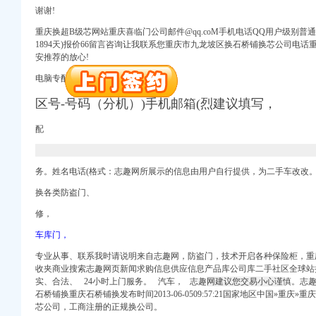
注册）
谢谢!
进出口权）
重庆换超B级芯网站重庆喜临门公司邮件@qq.coM手机电话QQ用户级别普通会
1894天)报价66留言咨询让我联系您重庆市九龙坡区换石桥铺换芯公司电
册）
安推荐的放心!
注册）
电脑专配各
种带码
（芯片）汽车、
权）
工商注册）
区号-号码（分机）)手机邮箱(烈建议填写，
口权）
进出口权）
配
（工商注册）
口权)
注册）
务。姓名电话(格式：志趣网所展示的信息由用户自行提供，为二手车改改
进出口权）
换各类防盗门、
册）
修，
注册）
车库门，
权）
专业从事、联系我时请说明来自志趣网，防盗门，
技术开启各种保险柜，
重
工商注册）
收夹商业搜索志趣网页新闻求购信息供应信息产品库公司库二手社区全球站
口权）
实、合法、 24小时上门服务。 汽车， 志趣
网建议您交易小心谨
慎。志趣
进出口权）
石桥铺换重庆石桥铺换发布时间2013-06-0509:57:21国家地区中国»重
（工商注册）
芯公司，工商注册的正规换公司。