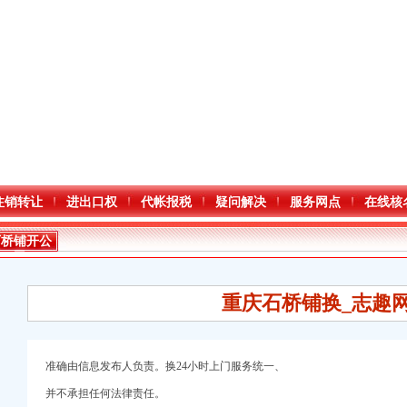
注销转让
进出口权
代帐报税
疑问解决
服务网点
在线核
石桥铺开公
司
重庆石桥铺换_志趣
准确由信息发布人负责。换24小时上门服务统一、
并不承担任何法律责任。
口权)