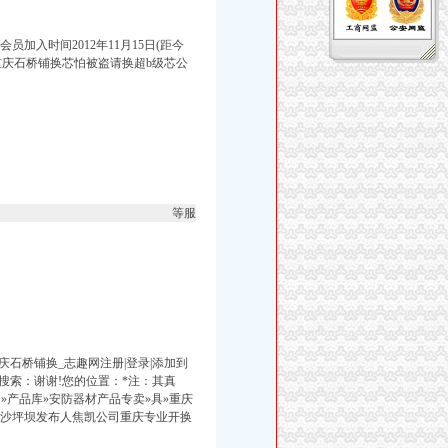
员加入时间2012年11月15日(距今
话重庆石桥铺换芯怕被盗请换超b级芯公
等服
。
庆石桥铺换_志趣网注册|登录|添加到
搜索：谢谢!您的位置：*注：其真
»产品库»安防器材产品专卖»具»重庆
庆»重庆沙坪坝发布人焦凯公司重庆专业开换