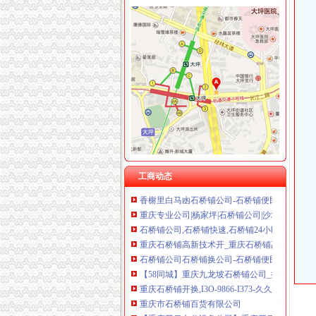
石桥铺开公司
重庆【石桥铺公司,白马凼换芯】＂/861【防盗
逸静花开香地小区租房,二室二厅,石桥铺花开
重庆开林集团_2018招聘信息-58建筑网
【2014年店连店（重庆）科技股份有限公司新
重庆庆瑞实业集团招聘_重庆庆瑞实业集团新招
【我想在重庆石桥铺开一个办公设备的公司在
石桥铺_石桥铺公司_石桥铺服务-qd8.com.cn
工商动态
香榭里白马凼石桥铺公司-石桥铺便民/|重庆酷
重庆专业公司|杨家坪|石桥铺公司|沙坪坝公司|
石桥铺公司,石桥铺快速,石桥铺24小时上门,石
重庆石桥铺高新技术开_重庆石桥铺高新技术开
石桥铺公司石桥铺换公司-石桥铺便民/|重庆酷
【58同城】重庆九龙坡石桥铺公司_换_修公司
重庆石桥铺开换,I3O-9866-I373-久久信息网
重庆市石桥铺百货有限公司
【重庆开云办公设备公司】重庆开云办公设备公