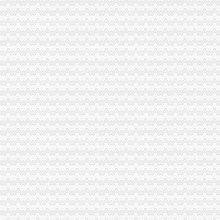
重庆生开园林景观设计有限公司
>>>重庆开发票公司欢迎您<<<-重庆开票公司
重庆开东云顶酒店预订价格,联系电话\位置地址【携程酒店】
苹果公司即将在重庆新开设两家零售店何时来中部武汉开？-中部崛起-
重庆开疆拓土农业发展有限公司
重庆市双桥经开区飞霞贸易有限公司
重庆票_重庆代理开票_重庆开增值税-重庆专业正规财务代理开票
【电线电缆_厂房建设_厂房租赁】-重庆金开线缆有限公司