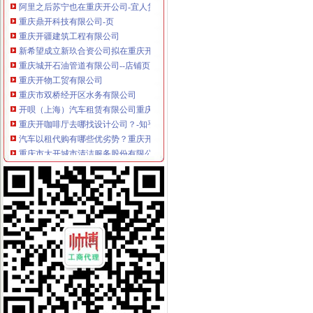
重庆鼎开科技有限公司-页
重庆开疆建筑工程有限公司
新希望成立新玖合资公司拟在重庆开千家7-11便利店_新闻中心_赢商网
重庆城开石油管道有限公司--店铺页
重庆开物工贸有限公司
重庆市双桥经开区水务有限公司
开呗（上海）汽车租赁有限公司重庆分公司
重庆开咖啡厅去哪找设计公司？-知乎
汽车以租代购有哪些优劣势？重庆开呗汽车公司-汽车服务-绍兴E网
重庆市大开城市清洁服务股份有限公司
重庆开铁路专线“水铁公”联运直达欧洲-中新网
开林集团|重庆开林实业（集团）有限公司
重庆招聘导购员（急）工作地点合川_重庆开实商贸有限公司招聘导购
重庆火锅桌定做-重庆开越家具有限公司
重庆城开石油管道有限公司--店铺页
【重庆_重庆公司_重庆换芯】-58到家
重庆开睿源资产评估土地房地产估价有限公司
【技工证鉴定_建委9大员上岗证_学历大专】-重庆开胜教育信息咨
重庆市万盛经开区城市开发投资集团有限公司
重庆经开汽博实业有限公司
重庆开全国先河6家公司纳入央行征信系统_重庆开全国先河