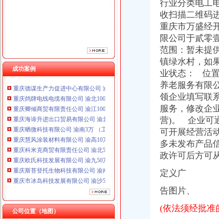
行业分类电工
重庆晒微科技有限公司 渝南3万 （工商注册）
收扫描二维码
重庆慧风涂装材料有限公司 渝高10万 （工商注册）
重庆市万盛经
重庆科米克商贸有限责任公司 渝北50万 （工商注册）
限公司于貳零壹
重庆欧氏科技发展有限公司 渝九50万 （进出口权）
范围：暂未提
重庆斯苔登托生物科技有限公司 渝南10万 （工商注册）
重庆市冰岛科技发展有限公司 渝沙50万 （进出口权）
镇绿水村，如
成功案例
重庆科发表面处理有限责任公司 渝北800万 （进出口权）
业状态：
位置
重庆德谋生产力促进中心有限公司 渝大10万 （工商注册）
养老服务有限公
重庆鸽牌电线电缆有限公司 渝北10010万 (进出口权)
领企业填写联
重庆卿倾商贸有限责任公司 渝江100万 （工商注册）
服务，修改企
重庆海谛升进出口贸易有限公司 渝北100万 （进出口权）
营)。
企业可通
重庆晒微科技有限公司 渝南3万 （工商注册）
可开展经营活
重庆慧风涂装材料有限公司 渝高10万 （工商注册）
重庆科米克商贸有限责任公司 渝北50万 （工商注册）
多未发布产品
重庆欧氏科技发展有限公司 渝九50万 （进出口权）
政许可后方可
重庆斯苔登托生物科技有限公司 渝南10万 （工商注册）
定义广
重庆市冰岛科技发展有限公司 渝沙50万 （进出口权）
重庆科发表面处理有限责任公司 渝北800万 （进出口权）
告图片、
重庆德谋生产力促进中心有限公司 渝大10万 （工商注册）
(依法须经批准
公司位置（地图）