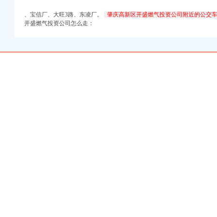
、宝信厂、大旺3路、东凌厂。
肇庆高新区开盛燃气投资公司附近的公交车:
开盛燃气投资公司怎么走：
咨询
天津频道_凤凰网
时间？成都公司注册今
基地项目落户西安高新区
信息_财务信息_注册信
信息_财务信息_注册信
网
用
业服务
报名时间2月14日-中华
赶集网