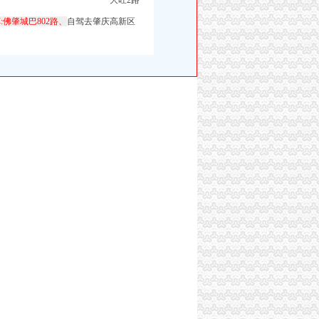
大旺2路
佛肇城巴802路、
自驾去肇庆高新区