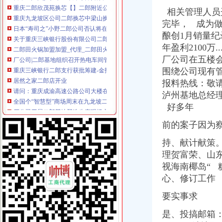
重庆九龙坡区公司二郎换芯中梁山换-重庆58同城
相关管理人员
日本“寿司之”小野二郎公司否认将在北京开分店_网易财经
完毕， 成为
关于重庆三峡银行股份有限公司二郎支行开业的批复-银行频道-和讯网
酿创1月销量纪
二郎田火锅加盟加盟_代理_二郎田火锅加盟_电话_加盟费多少钱-
年盈利2100万
厂公司|二郎基地组织召开热电车间管理及工作部署会-四川古蔺郎酒销
厂公司在五楼
重庆三峡银行二郎支行获批筹建-金投银行频道-金投网
居然之家二郎店开业
围绕公司现有
请问：重庆成渝高速公路公司大楼在二郎哪个地方？_重庆汽车论坛_
报料热线：
敬
全国个“智慧型”商场周末在九龙坡二郎开业-法律频道-华龙网
泸州基地总经
厂公司开展二郎基地酿造生产现场交流与技术分析会_郎酒集团_新浪博
好多年
曾二郎的相册-你应该去开一间工作室
【58同城】二郎庆典公司_开业庆典_活动策划公司
前的案子因为
“小二郎学堂”互联网+文化产业平台发布会在沪举行_中国经济网——
持、献计献策
【二郎清洁公司二郎开荒清洁|步步高清洁公司】_产品资讯_一呼百应
二郎巴国城巴国城服务中心-重庆58同城
理贺富荣、山东
重庆九龙坡二郎装修开荒保洁,重庆九龙坡二郎开荒保洁公司-城际分
视海南椰岛“ 
重庆巴国城二郎九龙坡区换芯-维修服务-
心、修订工作
二郎,二郎保险柜,二郎汽车_重庆换_重庆列表网
重庆二郎股票开户二郎证券开户二郎爱建证券开户二郎个人开户二郎炒
要实事求
二郎,,二郎修换芯-久久信息网
是、投搞邮箱
靠谱二郎区域值得期待的商业旺铺盛大开售_房产资讯-重庆房天下