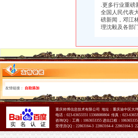
全国个“智慧型”商场周末在九龙坡二郎开业-法律频道-华龙网
.更多行业重磅
厂公司开展二郎基地酿造生产现场交流与技术分析会_郎酒集团_新浪博
全国人民代表大
曾二郎的相册-你应该去开一间工作室
磅新闻，邓江
【58同城】二郎庆典公司_开业庆典_活动策划公司
理沈毅及各部
“小二郎学堂”互联网+文化产业平台发布会在沪举行_中国经济网——
【二郎清洁公司二郎开荒清洁|步步高清洁公司】_产品资讯_一呼百应
二郎巴国城巴国城服务中心-重庆58同城
重庆九龙坡二郎装修开荒保洁,重庆九龙坡二郎开荒保洁公司-城际分
重庆巴国城二郎九龙坡区换芯-维修服务-
二郎,二郎保险柜,二郎汽车_重庆换_重庆列表网
重庆二郎股票开户二郎证券开户二郎爱建证券开户二郎个人开户二郎炒
二郎,,二郎修换芯-久久信息网
靠谱二郎区域值得期待的商业旺铺盛大开售_房产资讯-重庆房天下
友情链接：
日本“寿司之”小野二郎公司否认将在北京开分店_网易新闻
自助添加
【重庆二郎附近换芯公司】二郎?.'861【修换吧
二郎巴山换芯巴国城换二郎巴国城开汽车门二郎换
太和县二郎乡运达材有限公司
重庆帅博信息技术有限公司 地址：重庆渝中区大坪
-重庆金开线缆有限公司
电话：023-63653351 13368080804 传真：023-6365
重庆九龙坡开荒清洁公司二郎开荒清洁公司【今日推荐网-重庆保洁服
咨询QQ：工商：1063653355 进出口权：1063653355
受理员QQ：22863164-3 22863164-4 22863164-5 228
泸州二郎镇开办技能培训班_产经新闻_泸州新闻网
聚划算开团提醒-中国小二郎网络官方店-猪八戒网
51La