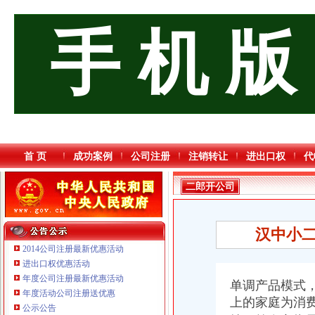
手 机 版
首 页
成功案例
公司注册
注销转让
进出口权
代
二郎开公司
汉中小二
2014公司注册最新优惠活动
进出口权优惠活动
年度公司注册最新优惠活动
单调产品模式
重庆鸽牌电线电缆有限公司 渝北10010万 (进出口权)
年度活动公司注册送优惠
重庆卿倾商贸有限责任公司 渝江100万 （工商注册）
上的家庭为消费
公示公告
重庆海谛升进出口贸易有限公司 渝北100万 （进出口权）