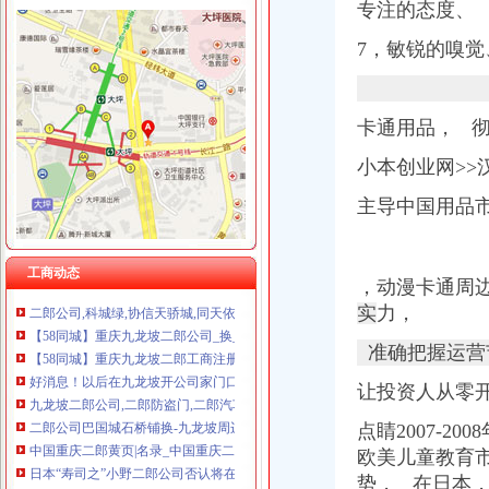
专注的态度、
7，敏锐的嗅觉
二郎开公司
东风悦达起亚二郎直营店金秋大酬宾-汽车企业新闻-易车网|汽车
渝高二郎商业步行街_协信城_楼盘对比分析-重庆乐居
卡通用品， 
二郎店村卫生所的微空间_腾讯微博
居然之家二郎店开业
小本创业网>>
渝高二郎商业步行街_大雅金开国际_楼盘对比分析-重庆乐居
主导中国用品
万盛经开区二郎摩托维修店_【电话地址_招聘信息_注册信息_信用信息
重庆二郎公司【24小时修】九龙坡【换修吧】_百
好消息！今后在九龙坡开公司办理工商登记不用东奔西跑了（图）_搜
工商动态
二郎公司,科城绿,协信天骄城,同天依云郡,-久
，
动漫卡通周
【58同城】重庆九龙坡二郎公司_换_修公司电话
实
力，
【58同城】重庆九龙坡二郎工商注册_公司注册代理_代办注册公司价格
好消息！以后在九龙坡开公司家门口的工商所就能办登记_搜狐新闻_
准确把握运营
九龙坡二郎公司,二郎防盗门,二郎汽车,二郎保险柜开
让投资人从零
二郎公司巴国城石桥铺换-九龙坡周边便民/|重庆酷
中国重庆二郎黄页|名录_中国重庆二郎公司|厂家-八方资源重庆黄页
点睛2007-2
日本“寿司之”小野二郎公司否认将在北京开分店--日本频道--人民网
欧美儿童教育
重庆二郎欣茂苑换芯【】二郎附近公司【开换
势， 在日本，
重庆九龙坡区公司二郎换芯中梁山换-重庆58同城