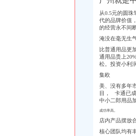
广州就是
渝高二郎商业步行街_大雅金开国际_楼盘对比分析-重庆乐居
万盛经开区二郎摩托维修店_【电话地址_招聘信息_注册信息_信用信息
从0.5元的圆
重庆二郎公司【24小时修】九龙坡【换修吧】_百
代的品牌价值
好消息！今后在九龙坡开公司办理工商登记不用东奔西跑了（图）_搜
二郎公司,科城绿,协信天骄城,同天依云郡,-久
的经营永不间
【58同城】重庆九龙坡二郎公司_换_修公司电话
淹没在毫无生
【58同城】重庆九龙坡二郎工商注册_公司注册代理_代办注册公司价格
好消息！以后在九龙坡开公司家门口的工商所就能办登记_搜狐新闻_
比普通用品更
九龙坡二郎公司,二郎防盗门,二郎汽车,二郎保险柜开
通用品贵上20
二郎公司巴国城石桥铺换-九龙坡周边便民/|重庆酷
松。投资小利
中国重庆二郎黄页|名录_中国重庆二郎公司|厂家-八方资源重庆黄页
日本“寿司之”小野二郎公司否认将在北京开分店--日本频道--人民网
集欧
重庆二郎欣茂苑换芯【】二郎附近公司【开换
重庆九龙坡区公司二郎换芯中梁山换-重庆58同城
美、没有多年
日本“寿司之”小野二郎公司否认将在北京开分店_网易财经
目，
卡通已成
关于重庆三峡银行股份有限公司二郎支行开业的批复-银行频道-和讯网
中小二郎用品
二郎田火锅加盟加盟_代理_二郎田火锅加盟_电话_加盟费多少钱-
厂公司|二郎基地组织召开热电车间管理及工作部署会-四川古蔺郎酒销
成功率高。
重庆三峡银行二郎支行获批筹建-金投银行频道-金投网
店内产品摆放
居然之家二郎店开业
请问：重庆成渝高速公路公司大楼在二郎哪个地方？_重庆汽车论坛_
核心团队均有
全国个“智慧型”商场周末在九龙坡二郎开业-法律频道-华龙网