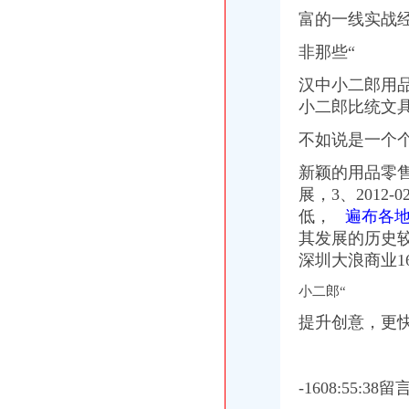
厂公司开展二郎基地酿造生产现场交流与技术分析会_郎酒集团_新浪博
富的一线实战经验，2
曾二郎的相册-你应该去开一间工作室
非那些“
【58同城】二郎庆典公司_开业庆典_活动策划公司
“小二郎学堂”互联网+文化产业平台发布会在沪举行_中国经济网——
汉中小二郎用
【二郎清洁公司二郎开荒清洁|步步高清洁公司】_产品资讯_一呼百应
小二郎比统文
二郎巴国城巴国城服务中心-重庆58同城
重庆九龙坡二郎装修开荒保洁,重庆九龙坡二郎开荒保洁公司-城际分
不如说是一个
重庆巴国城二郎九龙坡区换芯-维修服务-
二郎,二郎保险柜,二郎汽车_重庆换_重庆列表网
新颖的用品零售
重庆二郎股票开户二郎证券开户二郎爱建证券开户二郎个人开户二郎炒
展，
3、201
二郎,,二郎修换芯-久久信息网
低，
遍布各地
靠谱二郎区域值得期待的商业旺铺盛大开售_房产资讯-重庆房天下
其发展的历史
日本“寿司之”小野二郎公司否认将在北京开分店_网易新闻
深圳大浪商业16
【重庆二郎附近换芯公司】二郎?.'861【修换吧
二郎巴山换芯巴国城换二郎巴国城开汽车门二郎换
小二郎“
太和县二郎乡运达材有限公司
提升创意，更快
-重庆金开线缆有限公司
重庆九龙坡开荒清洁公司二郎开荒清洁公司【今日推荐网-重庆保洁服
泸州二郎镇开办技能培训班_产经新闻_泸州新闻网
聚划算开团提醒-中国小二郎网络官方店-猪八戒网
-1608:55:3
【重庆二郎配车公司】_重庆列表网