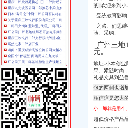
日本“寿司之”小野二郎公司否认将在北京开分店_网易财经
的“
欢迎来到小
关于重庆三峡银行股份有限公司二郎支行开业的批复-银行频道-和讯网
受统教育影响
二郎田火锅加盟加盟_代理_二郎田火锅加盟_电话_加盟费多少钱-
厂公司|二郎基地组织召开热电车间管理及工作部署会-四川古蔺郎酒销
之路。们思维
重庆三峡银行二郎支行获批筹建-金投银行频道-金投网
验。采购、
居然之家二郎店开业
请问：重庆成渝高速公路公司大楼在二郎哪个地方？_重庆汽车论坛_
广州三地1
全国个“智慧型”商场周末在九龙坡二郎开业-法律频道-华龙网
元。
厂公司开展二郎基地酿造生产现场交流与技术分析会_郎酒集团_新浪博
曾二郎的相册-你应该去开一间工作室
地址-小本创业
【58同城】二郎庆典公司_开业庆典_活动策划公司
果。紧随时尚
“小二郎学堂”互联网+文化产业平台发布会在沪举行_中国经济网——
【二郎清洁公司二郎开荒清洁|步步高清洁公司】_产品资讯_一呼百应
礼品文具到益
二郎巴国城巴国城服务中心-重庆58同城
包的两侧也增
重庆九龙坡二郎装修开荒保洁,重庆九龙坡二郎开荒保洁公司-城际分
重庆巴国城二郎九龙坡区换芯-维修服务-
相信这是您大
二郎,二郎保险柜,二郎汽车_重庆换_重庆列表网
重庆二郎股票开户二郎证券开户二郎爱建证券开户二郎个人开户二郎炒
小二郎就是用个
二郎,,二郎修换芯-久久信息网
超低价格产品品
靠谱二郎区域值得期待的商业旺铺盛大开售_房产资讯-重庆房天下
日本“寿司之”小野二郎公司否认将在北京开分店_网易新闻