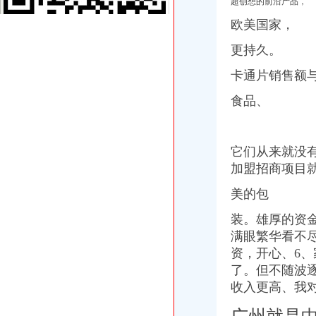
超创想的前沿产品，
【重庆二郎附近换芯公司】二郎?.'861【修换吧
二郎巴山换芯巴国城换二郎巴国城开汽车门二郎换
欧美国家，
太和县二郎乡运达材有限公司
更持久。
-重庆金开线缆有限公司
重庆九龙坡开荒清洁公司二郎开荒清洁公司【今日推荐网-重庆保洁服
卡通片销售额
泸州二郎镇开办技能培训班_产经新闻_泸州新闻网
聚划算开团提醒-中国小二郎网络官方店-猪八戒网
食品、
【重庆二郎配车公司】_重庆列表网
【重庆二郎开荒保洁公司_专业开荒保洁】-重庆二郎赶集网
重庆九龙坡二郎管道试公司|重庆九龙坡二郎管道试-重庆九龙坡二
它们从来就没
万盛经开区孝子河二郎峡至谷口河河段综合理工程2标段（石林镇部
加盟招商项目
关于重庆市万盛经开区万东镇建设乡二郎社财务收支管理存在问题的举
茅台、习酒、郎酒、国台聚二郎开创酱酒大未来-贵州茅台酒股份有
美的包
榎木津礼二郎_互动百科
023宝莲灯前桃花朵朵开女声版-二郎帧君_土豆
装。雄厚的资
023宝莲灯前桃花朵朵开女声版-二郎帧君_土豆
满眼繁华看不
二郎开公司
资，开心、6、
东风悦达起亚二郎直营店金秋大酬宾-汽车企业新闻-易车网|汽车
了。但不随波
渝高二郎商业步行街_协信城_楼盘对比分析-重庆乐居
收入更高、我
二郎店村卫生所的微空间_腾讯微博
居然之家二郎店开业