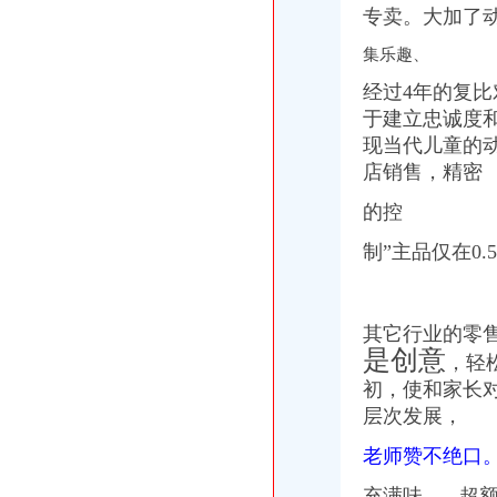
专卖。大加了
集乐趣、
经过4年的复
于建立忠诚度
现当代儿童的
店销售，精密
的控
制”主品仅在0
其它行业的零
是创意
，轻
初，使和家长对
层次发展，
老师赞不绝口
充满味、 超