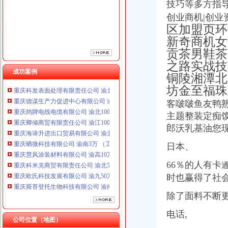
技巧等多方指
重庆晒微科技有限公司 渝南3万 （工商注册）
创业商机|创业
重庆慧风涂装材料有限公司 渝高10万 （工商注册）
区加盟页环
重庆科米克商贸有限责任公司 渝北50万 （工商注册）
新奇商机女
重庆欧氏科技发展有限公司 渝九50万 （进出口权）
贡茶男鞋茶
重庆斯苔登托生物科技有限公司 渝南10万 （工商注册）
重庆市冰岛科技发展有限公司 渝沙50万 （进出口权）
之路实战技
成功案例
重庆科发表面处理有限责任公司 渝北800万 （进出口权）
铜陵湘潭北
重庆德谋生产力促进中心有限公司 渝大10万 （工商注册）
坊金至福珠
重庆鸽牌电线电缆有限公司 渝北10010万 (进出口权)
客啵啵鱼友鸭
重庆卿倾商贸有限责任公司 渝江100万 （工商注册）
主题整装定痴
重庆海谛升进出口贸易有限公司 渝北100万 （进出口权）
郎沃乳基油您
重庆晒微科技有限公司 渝南3万 （工商注册）
重庆慧风涂装材料有限公司 渝高10万 （工商注册）
日本、
重庆科米克商贸有限责任公司 渝北50万 （工商注册）
重庆欧氏科技发展有限公司 渝九50万 （进出口权）
66％的人有卡
重庆斯苔登托生物科技有限公司 渝南10万 （工商注册）
时也赢得了社会
重庆市冰岛科技发展有限公司 渝沙50万 （进出口权）
重庆科发表面处理有限责任公司 渝北800万 （进出口权）
除了面料不断
重庆德谋生产力促进中心有限公司 渝大10万 （工商注册）
电话,
公司位置（地图）