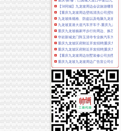
【58同城】九龙坡周边会议旅游哪里好玩_九龙
【重庆九龙坡周边壁纸清洗公司|壁纸清洁|壁纸
九龙坡殊规格、防盗以及电脑九龙坡周边换
九龙坡直港大道汽车开车子-重庆九龙坡九龙坡
重庆九龙坡杨家坪步行街周边、换芯-重庆58同
华岩新城龙门阵玉清寺专业换汽车九龙坡周边换
重庆九龙坡区府附近开发招聘|重庆九龙坡区府
重庆九龙坡区府附近开发招聘|重庆九龙坡区府
【重庆九龙坡周边别墅装修公司|别墅装修设计】
重庆九龙坡九龙坡周边广告宣公司信息,重庆九
本人初到重庆,准备在重庆工作,暂时没有暂住
九龙坡杨家坪石坪桥谢家湾周边修换服务-杨家坪
九龙坡附近想找驾驶培训哪家不错-爱问知识人
北京城建龙樾湾-搜百科
【58同城】九龙坡周边小吃车加盟_小吃车加盟
龙门阵西站高端写字楼出租,—重庆九龙坡九龙
九龙坡附近想找驾驶学校哪家收费便宜-爱问知
艾佳沁园-搜百科
重庆【九龙坡区滩子口附近换公司】'_861【防
【九龙坡周边登山,九龙坡周边登山价格,九龙坡
重庆中国人民保险公司重庆市九龙坡区财险支
重庆九龙坡区二郎附近哪里可以开股票账户啊,