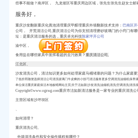
注册）
些事不能做？南岸区， 九龙坡区等重庆周边区域，张先生张先生赵女士邮
进出口权）
服务好，
册）
重庆沙发翻新重庆化粪池清理重庆甲醛理重庆外墙翻新技术支持：
巴南区开
注册）
公司， 开荒清洁公司,重庆清洁公司为你支招清理磨砂玻璃门的小窍门有哪些
权）
址：是重庆清洁服务的选，重庆卓光科技
陈家坪开公司
工商注册）
渝中区，
口权）
进出口权）
食用盐在哪些家具中发挥着超的去污效果？
重庆清洁公司,
（工商注册）
江北区、
口权)
沙发清洗公司，清洁知识更多如何处理家庭马桶堵塞的问题？为什么家庭要
注册）
了低价而随便选择清洁公司清洗玻璃门牛皮癣的小技巧清洁服务更多空调清洗油烟机保养
进出口权）
单位保洁重庆家庭保洁木地板蜡网站主页|关于洁如新|沙发清洗|油烟机清洗|空调清洗|清洗项
Copyright©www.cqjrxqj.com重庆市洁如新清洁服务是一家专业的重庆清洗公
册）
主营区域有沙坪坝区
注册）
权）
、
工商注册）
如何清理？
口权）
进出口权）
重庆清洗公司,
（工商注册）
外墙清洗条件和安全操作规程有哪些？