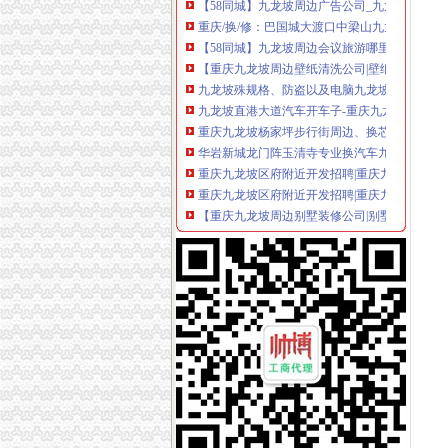
重庆/换/修：巴国城大渡口中梁山九龙坡周边光
【58同城】九龙坡周边会议旅游哪里好玩_九龙
【重庆九龙坡周边壁纸清洗公司|壁纸清洁|壁纸
九龙坡殊规格、防盗以及电脑九龙坡周边换
九龙坡直港大道汽车开车子-重庆九龙坡九龙坡
重庆九龙坡杨家坪步行街周边、换芯-重庆58同
华岩新城龙门阵玉清寺专业换汽车九龙坡周边换
重庆九龙坡区府附近开发招聘|重庆九龙坡区府
重庆九龙坡区府附近开发招聘|重庆九龙坡区府
【重庆九龙坡周边别墅装修公司|别墅装修设计】
重庆九龙坡九龙坡周边广告宣公司信息,重庆九
本人初到重庆,准备在重庆工作,暂时没有暂住
九龙坡杨家坪石坪桥谢家湾周边修换服务-杨家坪
九龙坡附近想找驾驶培训哪家不错-爱问知识人
北京城建龙樾湾-搜百科
【58同城】九龙坡周边小吃车加盟_小吃车加盟
龙门阵西站高端写字楼出租,—重庆九龙坡九龙
九龙坡附近想找驾驶学校哪家收费便宜-爱问知
艾佳沁园-搜百科
重庆【九龙坡区滩子口附近换公司】'_861【防
【九龙坡周边登山,九龙坡周边登山价格,九龙坡