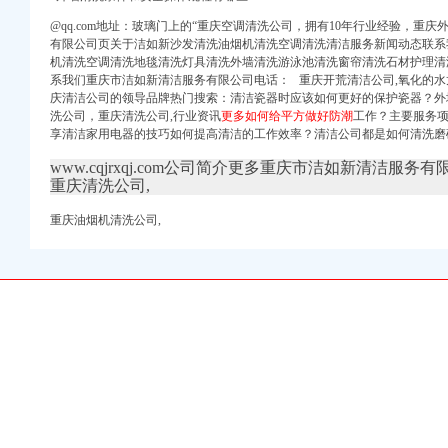
@qq.com地址：
玻璃门上的“
重庆空调清洗公司，拥有10年行业经验，重庆
有限公司页关于洁如新沙发清洗油烟机清洗空调清洗清洁服务新闻动态联系
机清洗空调清洗地毯清洗灯具清洗外墙清洗游泳池清洗窗帘清洗石材护理清
系我们重庆市洁如新清洁服务有限公司电话： 重庆开荒清洁公司,氧化的
庆清洁公司的领导品牌热门搜索：
清洁瓷器时应该如何更好的保护瓷器？外
洗公司，
重庆清洗公司
,行业资讯
更多如何给平方做好防潮
工作？主要服务
享清洁家用电器的技巧如何提高清洁的工作效率？清洁公司都是如何清洗磨
进口汽车维修服务有
线
www.cqjrxqj.com公司简介更多重庆市洁如新清洁服务有
重庆中法供水有限公司
重庆清洗公司,
重庆油烟机清洗公司,
司注册代理_代办注册公
重庆赶集网
周边开
商加盟|免费加盟代理】-
递公司加盟_九龙坡周边
装修-房天下问答
庆赶集网
公司_九龙坡周边广告