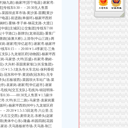
[杨九路]-杨家坪[苏宁电器]-谢家湾-
|专线车6:30－－20:30无人售票
市场-菜园坝皮革市场-黄沙溪-苗圃[黄沙
宁电器]-前进路(单循环)-杨家坪西郊
渝钢村]-重钢-李子林-钢花支路-大渡口
中级]|主城区[公交集团]|专线车7:00
苑(十字路口)-新牌坊(龙湖花园)-重客厂
唐路[渝澳大桥]-上清寺(中山三路)-两
家岗-谢家湾[华亿超市]-谢家湾-杨家坪
车6:15－－20:00￥1-4李家沱-三角
五支队]-九龙坡区府[动物园]-杨家坪西
家岗-马家堡-大坪(百盛)-肖家湾-鹅岭-
院)-大兴村-茶园黄家垭口(长安集团)-
0:15￥1.5-3龙头寺火车北站-保利香槟
园)-冠东和中学-黄泥磅(冠东和)-无专
北桥头(石板坡西)-菜园坝火车站广场-菜
)-袁家岗-谢家湾[华亿超市]-谢家
]-毛线沟[交五支队]-毛线沟-锦冠明珠-
6:30――00:30无人售票￥1.5|刷卡
肖家湾-大坪(长江二路)-马家堡-袁家岗重
循环)-杨家坪西郊(80中)-九龙坡区府
20:20￥1.5-3.5回龙湾-六公里-五
(大石立交西)-麦得龙北-东桥头(赵家
公馆(奥体中心东)-隆鑫-科园四路[花园
-马家岩-天马路板材市场-天马路-制三