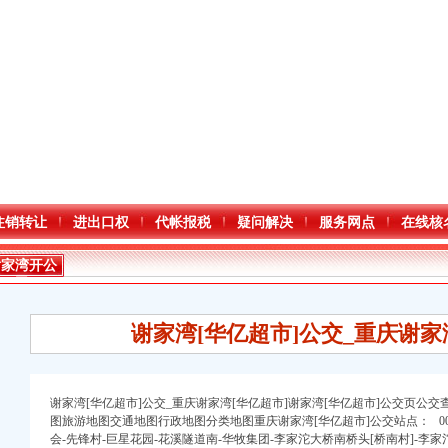
注销转让
进出口权
代帐报税
疑问解决
服务网点
在线核
谢家湾开公
司
谢家湾[华亿超市]公交_重庆谢家
谢家湾[华亿超市]公交_重庆谢家湾[华亿超市]谢家湾[华亿超市]公交页公
图旅游地图交通地图行政地图分类地图重庆谢家湾[华亿超市]公交站点： 00
口权)
会-先锋村-巨星花园-花溪隧道南-华牧集团-李家沱大桥南桥头[桥南村]-李家
注册）