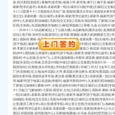
庙-四川美院[老校区]-黄桷坪(老市场)-铁路小学-新市场-滩子口-梅子堡-杨家坪
进出口权）
谢家湾[华亿超市]-袁家岗-袁家岗重一院(出城停)232路[中级]|主城区[公交集团]
￥1.5-2|普通卡￥1.35菜园坝火车站广场-菜园坝[重庆火车站]-菜园坝水果
册）
溪立交]-袁家岗重一院(出城停)-袁家岗-谢家湾[华亿超市]-谢家湾-杨家坪[苏
注册）
(80中)-九龙坡区府[动物园]-毛线沟[交五支队]-毛线沟-锦冠明珠-丁家垭口[
区府(文体路)-光花园(陶瓷市场路口)-钢花[翠园路口]-翠楼-九庙-白花村411路[
权）
－－20:00￥1.5-3水晶郦城北[上丁公园大楼]-水晶郦城东[重庆会馆]-龙湖西
工商注册）
[旧址]-电子校-加州百合园(新世纪)-读书梁-黄桷园-渝澳大道[蚂蟥梁立交]-华
口权）
路口-国际村-鹅岭-肖家湾-大坪(长江二路)-马家堡-袁家岗重一院(出城停)-袁
进出口权）
[苏宁电器]-杨家坪[工学院]-市艺校-桃园佳景416路[中级]|主城区[公交集团]|专线
（工商注册）
碑-李家沱大桥南桥头[桥南村]-李家沱大桥北-九龙隧道口-桃花溪-毛线沟[交
口权)
郊(80中)-团结路口(单循环)-杨家坪[苏宁电器]-谢家湾-谢家湾[华亿超市]-袁
国际村-中山支路(文化中门)-上清寺(嘉陵桥路)-华新街-观音桥-建新东路(324
注册）
茶园(长安院)-灯饰城-五里店419路[中级]|主城区[公交集团]|专线车6:30－－2
进出口权）
园[轻轨站]-红唐路[龙头寺转盘]-市转盘(巴蜀丽景)-市南门-市大门(金华工业
厂[长安丽都]-红土地(金科花园)-大湾-黄花园大桥北桥头-双溪沟(黄花园)-
册）
园坝水果市场-菜园坝皮革市场-黄沙溪-苗圃[黄沙溪立交]-袁家岗重一院(出城停
注册）
湾-杨家坪[苏宁电器]-前进路(单循环)-杨家坪西郊(80中)-九龙坡区府[动物园
权）
丁家垭口[渝钢村]-重钢-94中-大堰-跃进村463路[中级]|主城区[公交集团]|专线车
￥1.35临江门(解放碑)-七星岗-观音岩-文化[儿科院]-两路口-国际村-鹅岭-
工商注册）
一院(出城停)-袁家岗-谢家湾[华亿超市]-谢家湾-杨家坪[苏宁电器]-前进路(单
口权）
[动物园]-毛线沟[交五支队]-毛线沟464路[中级]|主城区[公交集团]|专线车6:45－－
进出口权）
公里(重庆工商大学)-四公里(教育学院)-四公里立交西(天信双骄东门)-海峡路
（工商注册）
坝)-谢家湾[华亿超市]-袁家岗-袁家岗重一院(出城停)-袁家岗[奥体中心]-大
酒店]-科园四路-渝州路[电中心]-石桥铺(电脑城)-白马凼-高庙村[联芳路口]