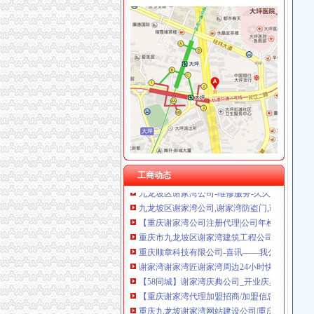
谢家湾开公司
谢家湾海波信用查询_谢家湾海波企业/相关公司
谢家湾立交改造工程10月竣工(图)_网易新闻
【谢家湾疏通下水道_谢家湾下水道堵塞疏通】-
九龙坡区谢家湾小学
谢家湾哪里回收浪琴手表？二手名表回收店-中
九龙坡区谢家湾垠开得电子商务服务部_【电话
【重庆九龙坡谢家湾注册公司_代理注册公司_
工商动态
九龙坡区谢家湾公司-维修服务-久久信息网-
九龙坡区谢家湾公司,谢家湾防盗门,谢家湾汽车
【重庆谢家湾公司注册代理|公司年检代办|代办
重庆市九龙坡区谢家湾建筑工程公司
重庆顺章科技有限公司-喜讯——我公司成功签
谢家湾谢家湾匠谢家湾周边24小时快速上门服务
【58同城】谢家湾庆典公司_开业庆典_活动策
【重庆谢家湾代理加盟招商/加盟信息|代理商加
重庆九龙坡谢家湾网站建设公司|重庆九龙坡谢
【58同城】重庆九龙坡谢家湾一般纳税人申请_