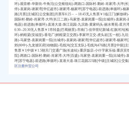
环)-观音桥-华新街-牛角沱(公交枢纽站)-两路口-国际村-鹅岭-肖家湾-大坪(
停)-袁家岗-谢家湾[华亿超市]-谢家湾-杨家坪[苏宁电器]-前进路(单循环)-杨家
行_【信用信息_诉讼信
路[月票]|主城区[公交集团]|月票车6:25－－18:45无人售票￥1临江门(解放碑
业资质代理_资质代办机
国际村-鹅岭-肖家湾-大坪(长江二路)-马家堡-袁家岗重一院(出城停)-袁家岗-
防盗
电器]-前进路(单循环)-直港大道-珠江花园-九滨路-黄家码头-丽水菁苑-星月湾4
湾开汽车谢家
6:30--20:30无人售票￥1市转盘(巴蜀丽景)-市南门-佳华世纪新城-红旗河沟[
环)-蚂蝗梁(安福堂)-香皂厂(蚂蝗梁立交西)-李家坪立交-虎头岩[五一校]-九
路)-马家堡-袁家岗重一院(出城停)-袁家岗-谢家湾[华亿超市]-谢家湾-杨家坪
小微支行开业的批复
郊(80中)-九龙坡区府[动物园]-毛线沟[交五支队]-毛线沟476路[月票][中级]|主城
？_百度知道
售票￥1|中级￥1.5朝天门交通广场(长途站)-重庆饭店-小什字家乐福-重庆宾馆
务部新招聘信息_电话
院]-两路口-国际村-鹅岭-肖家湾-大坪(百盛)-马家堡-袁家岗重一院(出城停)-
坪[苏宁电器]-前进路(单循环)-直港大道-珠江花园223路[中级]|主城区[公交集
—
区注册外贸公司
重庆赶集网
重庆美食-大众
百度贴吧
微支行开业的批复-搜
易网