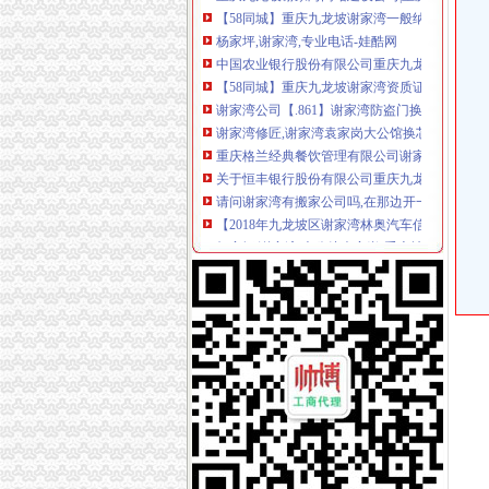
杨家坪,谢家湾,专业电话-娃酷网
中国农业银行股份有限公司重庆九龙坡谢家湾支
【58同城】重庆九龙坡谢家湾资质证书办理_企
谢家湾公司【.861】谢家湾防盗门换芯,换指纹_
谢家湾修匠,谢家湾袁家岗大公馆换芯修门,谢家
重庆格兰经典餐饮管理有限公司谢家湾分公司
关于恒丰银行股份有限公司重庆九龙坡谢家湾
请问谢家湾有搬家公司吗,在那边开一家怎么样
【2018年九龙坡区谢家湾林奥汽车信息咨询服
杨家坪,谢家湾,大公馆袁家岗-重庆社区
谢家湾谢家湾周边袁家岗谢家湾专业匠急电话
谢家湾小学-搜百科
24小时电话杨家坪谢家湾大公馆重庆/装今题网
【重庆谢家湾住宅家具公司|家具厂|家具城】-
醇粹火锅(谢家湾总店)电话,地址,营业时间(图)-
重庆谢家湾开的万象城有没有人去过_重庆吧_
奥体中心杨家坪谢家湾换芯110备案-重庆社区
关于恒丰银行股份有限公司重庆九龙坡谢家湾小
【重庆谢家湾庆鲜花公司|礼鲜花】-重庆赶集网
谢家湾保洁公司_谢家湾保洁公司厂家批发-虎
袁家岗大公馆谢家湾,换