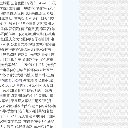
区[公交集团]|专线车6:45--19:15无
工学院]-团结路口(单循环)-杨家坪[苏宁
菜园坝皮革市场-菜园坝水果市场-菜园坝
长江索道站]-重庆饭店-朝天门-朝天门交
0--21:30￥1～2四公里青龙路(绿洲龙
里(教育学院)-南坪南路(海德酒店)-响
小区[明佳路口]-光电路[明佳路口]-光电
运校[重庆交大北区]-歇台子-渝州路[电
￥1.5～3四公里青龙路(绿洲龙城)-南湖路
)-南坪南路(海德酒店)-响水路[南
]-光电路[明佳路口]-光电路[备处]-东
大北区]-歇台子-渝州路[电中心]-石桥
车5:50－－20:00￥1--2.5（专线7
宁电器]-前进路(单循环)-杨家坪西郊
大桥北-李家沱大桥南桥头[桥南村]-三角
利院
西彭开公司
谢家湾[华亿超市]途
0--2０:00无人售票￥1月光小区-大渡口
-丁家垭口[渝钢村]-锦冠明珠-毛线沟-
-谢家湾-谢家湾[华亿超市]-袁家岗-草
车站]-菜园坝火车站广场223路[月
停)-袁家岗-谢家湾[华亿超市]-谢家湾-杨
路小学-黄桷坪(老市场)-四川美院[老校
5:30-22:15无人售票￥1两路口-国际
家坪[苏宁电器]-前进路(单循环)-新华
9:30无人售票￥1建新西路[家乐福](单循