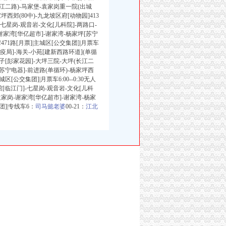
长江二路)-马家堡-袁家岗重一院(出城
坪西郊(80中)-九龙坡区府[动物园]413
)-七星岗-观音岩-文化[儿科院]-两路口-
谢家湾[华亿超市]-谢家湾-杨家坪[苏宁
71路[月票]|主城区[公交集团]|月票车
检疫局]-海关-小苑[建新西路环道](单循
坑子[彭家花园]-大坪三院-大坪(长江二
[苏宁电器]-前进路(单循环)-杨家坪西
区[公交集团]|月票车6:00--0:30无人
[临江门]-七星岗-观音岩-文化[儿科
袁家岗-谢家湾[华亿超市]-谢家湾-杨家
团]|专线车6：
司马懿老婆
00-21：
江北