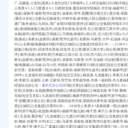
厂-石碾盘-小龙坎(国美)-小龙坎沙区门(单循环)-工人村汉渝路口832路[中级]|主城
人售票￥1.5-2.5|普通卡￥1.35西郊支路-重庆科技学院南区-市艺校-杨家坪[
电器]-谢家湾-谢家湾[华亿超市]-袁家岗-草坪-苗圃[黄沙溪立交]-黄沙溪-
[重庆火车站]-北桥头(石板坡东)-中材市场-新华路[人民公园路口]-新华路[
通广场(长途站)-九码头-湖广会馆839路班(暂停)|主城区[公交集团]|专线车19:0
城)-南湖路骏逸江南(花市)-回龙湾光美地-回龙湾-五公里(重庆工商大学)-四公
信用报告查询–阿里
水路[南坪]-南坪西路(万寿路口)-万寿路(单循环)-四小区-五小区(市六院)-六
路[备处]-东桥头(赵家坝)-谢家湾[华亿超市]-袁家岗-马家堡-大坪-石油路-河
58到家
中心]-石桥铺(电脑城)839路[中级]|主城区[公交集团]|专线车6:30－－21:00
骏逸江南(花市)-回龙湾光美地-回龙湾-五公里(重庆工商大学)-四公里(教育学院
科商务网-浩宇名品回收
坪]-南坪(东路)-南岸区府[万寿路口]-四小区-五小区(市六院)-六小区[明佳路口
桥头(赵家坝)-谢家湾[华亿超市]-袁家岗-马家堡-大坪-石油路-河运校[重庆交
地址_招聘信息_注册信
铺(电脑城)-白马凼-白马小区-市税校-南方香榭里310路|主城区[冠忠公交集团]|专线
工商注册】-重庆工商注
折月票）袁家岗重一院(出城停)-袁家岗-谢家湾[华亿超市]-谢家湾-杨家坪[苏
(80中)-九龙坡区府[动物园]-毛线沟[交五支队]-桃花溪-九龙隧道口-李家沱
-久久
碑-李家沱-花溪院-土桥-王家坝-苦竹坝-市民政学校-市第一福利院-市儿童福
注册公司价格】-重庆赶
经该站点的公交：
重庆代办公司
207路[月票]|主城区[公交集团]|月票车6:３
区府(文体路)-光花园(陶瓷市场路口)-钢花[翠园路口]-钢花支路-李子林-重钢
毛线沟[交五支队]-九龙坡区府[动物园]-杨家坪西郊(80中)-杨家坪[苏宁电器]
约谢家湾小学网站开发
坪-苗圃[黄沙溪立交]-黄沙溪-菜园坝皮革市场-菜园坝水果市场-菜园坝[重庆火
电话-谢
票]|主城区[公交集团]|月票车6:00－－24:00无人售票￥1袁家岗重一院(出城
划公司
家坪[苏宁电器]-前进路(单循环)-杨家坪[杨九路]-梅子堡-滩子口-新市场-铁
盟|免费加盟代理】-重庆
区]-五龙庙-重庆电厂(九龙坡路口)-九渡口403路[月票]|主城区[公交集团]|月票车
家湾网站建设-重庆九龙
村-鹅岭-肖家湾-大坪(长江二路)-马家堡-袁家岗-谢家湾[华亿超市]-谢家湾-杨
一般纳税人申请代办_
七村-梅子堡-滩子口-广厦城412路[月票]|主城区[公交集团]|月票车7:00---1