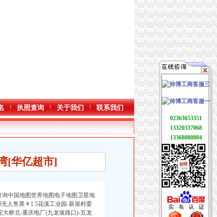
名
执照查询
关于我们
联系我们
02363653351
13320337068
13368080804
湾[华亿超市]
交查询中国地图世界地图电子地图卫星地
无人售票￥1.5花溪工业园-新屋村委
沱大桥北-重庆电厂(九龙坡路口)-五龙