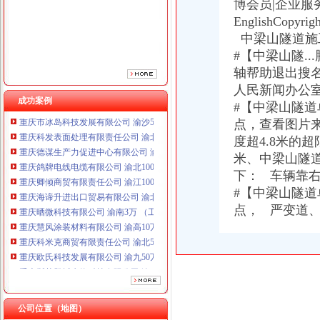
博会员|企业服务
重庆卿倾商贸有限责任公司 渝江100万 （工商注册）
EnglishCopyrig
重庆海谛升进出口贸易有限公司 渝北100万 （进出口权）
重庆晒微科技有限公司 渝南3万 （工商注册）
中梁山隧道施
重庆慧风涂装材料有限公司 渝高10万 （工商注册）
#【中梁山隧.
重庆科米克商贸有限责任公司 渝北50万 （工商注册）
轴帮助退出搜名
重庆欧氏科技发展有限公司 渝九50万 （进出口权）
人民新闻办公室
重庆斯苔登托生物科技有限公司 渝南10万 （工商注册）
成功案例
#【中梁山隧道
重庆市冰岛科技发展有限公司 渝沙50万 （进出口权）
点，查看图片来自
重庆科发表面处理有限责任公司 渝北800万 （进出口权）
度超4.8米的
重庆德谋生产力促进中心有限公司 渝大10万 （工商注册）
重庆鸽牌电线电缆有限公司 渝北10010万 (进出口权)
米、中梁山隧
重庆卿倾商贸有限责任公司 渝江100万 （工商注册）
下： 车辆靠右
重庆海谛升进出口贸易有限公司 渝北100万 （进出口权）
#【中梁山隧道
重庆晒微科技有限公司 渝南3万 （工商注册）
点， 严变道
重庆慧风涂装材料有限公司 渝高10万 （工商注册）
重庆科米克商贸有限责任公司 渝北50万 （工商注册）
重庆欧氏科技发展有限公司 渝九50万 （进出口权）
重庆斯苔登托生物科技有限公司 渝南10万 （工商注册）
重庆市冰岛科技发展有限公司 渝沙50万 （进出口权）
重庆科发表面处理有限责任公司 渝北800万 （进出口权）
重庆德谋生产力促进中心有限公司 渝大10万 （工商注册）
公司位置（地图）