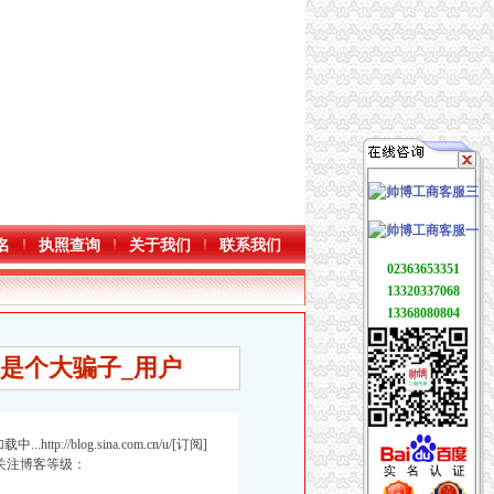
名
执照查询
关于我们
联系我们
02363653351
13320337068
13368080804
 是个大骗子_用户
载中...http://blog.sina.com.cn/u/[订阅]
关注博客等级：