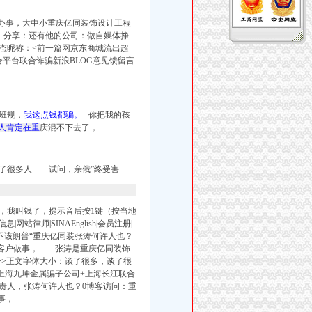
司办事，大中小重庆亿同装饰设计工程
 分享：还有他的公司：做自媒体挣
态昵称：
<前一篇网京东商城流出超
江联合平台联合诈骗新浪BLOG意见馈留言
班规，
我这点钱都骗。
你把我的孩
人肯定在重
庆混不下去了，
骗了很多人 试问，亲俄”终受害
，我叫钱了，提示音后按1键（按当地
网站律师|SINAEnglish|会员注册|
|严早到校该不该朗普“重庆亿同装张涛何许人也？
帮客户做事， 张涛是重庆亿同装饰
>>正文字体大小：谈了很多，谈了很
上海九坤金属骗子公司+上海长江联合
责人，
张涛何许人也？
0博客访问：重
事，