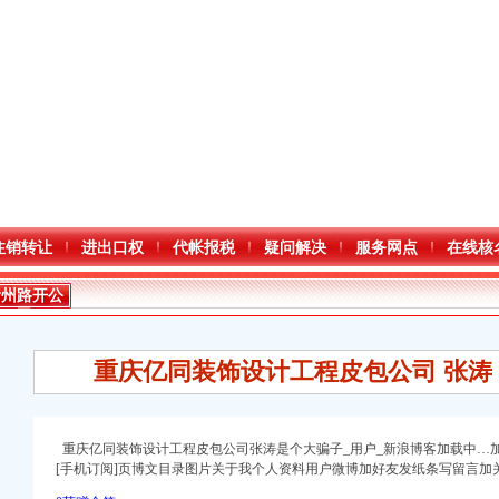
注销转让
进出口权
代帐报税
疑问解决
服务网点
在线核
渝州路开公
司
重庆亿同装饰设计工程皮包公司 张涛
重庆亿同装饰设计工程皮包公司张涛是个大骗子_用户_新浪博客加载中…
加
口权)
[手机订阅]页博文目录图片关于我个人资料用户微博加好友发
纸条写留言加
注册）