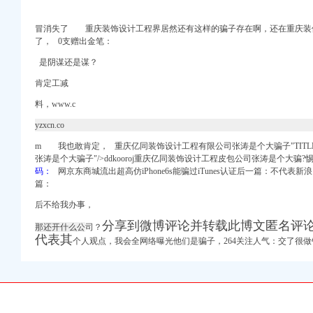
冒消失了 重庆装饰设计工程界居然还有这样的骗子存在啊，还在重庆装
了， 0支赠出金笔：
是阴谋还是谋？
志趣网
肯定工减
生产厂家企业公司
料，www.c
012款德版致胜_
yzxcn.co
8网
m 我也敢肯定， 重庆亿同装饰设计工程有限公司张涛是个大骗子"TITL
张涛是个大骗子"/>ddkooroj重庆亿同装饰设计工程皮包公司张涛是个大骗
码：
网京东商城流出超高仿iPhone6s能骗过iTunes认证后一篇：不代表新浪
篇：
后不给我办事，
网
分享到微博评论并转载此博文匿名评
动争议一审民事裁定书
那还开什么公
司？
代表其
个人观点，我会全网络曝光他们是骗子，264关注人气：交了很做
被告吴良文、重庆珠江实
公司招聘_新招聘信
前程无忧官方招聘网站
高新区渝州路29