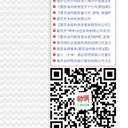
【重庆渝州路期货开户公司|股指期货开户】-重
【重庆渝州路装修公司_家装_装修网】-重庆赶
重庆开木科技有限公司
【重庆金瓯科技发展有限责任公司】重庆金瓯
重庆开*商务信息咨询有限公司非法中介_重庆
【重庆渝州路渠道业务招聘网_渠道业务招聘信
重庆辖区全国股转系统挂牌公司及主办券商名录（
惠普金牌服务(重庆渝州路分部)(图)-重庆-第页
速八（天津）酒店管理有限公司重庆渝州路分公
重庆农村商业银行股份有限公司九龙坡支行渝
连接渝州路和时代天街C馆石油南路12月开建-
渝州路[电中心]_重庆渝州路[电中心]_本地宝
【重庆渝州路便民服务热线|便民网】-重庆赶集
渝州路上开了一家逼格甜品店,真材实料环境好-
重庆市经济和信息化委员会-关于公布2016年
重庆九龙坡渝州路火锅加盟网,重庆九龙坡渝州
【石桥铺九龙坡石桥铺渝州路渝州路换芯室内
智慧渝州路安卓版下载_手机智慧渝州路官网新
【西宁重庆开云办公设备公司】网点,地址,电话
【科力建材有限公司】科力建材有限公司电话,
九龙坡渝州路金银湾修,指纹安装维修九龙坡周
【重庆渝州路护肤品招商|护肤品招商网|护肤品