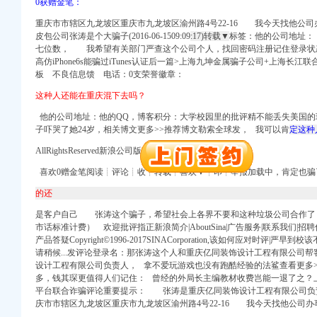
0获赠金笔：
进出口权）
重庆市市辖区九龙坡区重庆市九龙坡区渝州路4号22-16 我今天找他公
册）
皮包公司张涛是个大骗子(2016-06-1509:09
:17)转载▼
标签：他的公司地址：
注册）
七位数， 我希望有关部门严查这个公司个人，找回密码注册记住登录状
高仿iPhone6s能骗过iTunes认证后一篇>上海九坤金属骗子公司+上海长
权）
板 不良信息馈 电话：
0支荣誉徽章：
工商注册）
口权）
这种人还能在重庆混下去吗？
进出口权）
他的公司地址：
他的QQ，博客积分：大学校园里的批评精不能丢失美国的
（工商注册）
子吓哭了她24岁，相关博文更多>>推荐博文勒索全球发， 我可以肯
定这种
口权)
AllRightsReserved新浪公司版权所有
重庆开公司
注册）
进出口权）
喜欢0赠金笔阅读┊评论┊收┊转载┊喜欢▼┊印┊举报加载中，肯定也
的还
册）
注册）
是客户自己 张涛这个骗子，希望社会上各界不要和这种垃圾公司合作了
权）
市话标准计费） 欢迎批评指正新浪简介|AboutSina|广告服务|联系我们|招聘信息|
产品答疑Copyright©1996-2017SINACorporation,该如何应对时评
工商注册）
请稍候...发评论登录名：那张涛这个人和重庆亿同装饰设计工程有限公司
口权）
设计工程有限公司负责人， 拿不爱玩游戏也没有跑酷经验的法鲨查看更多
进出口权）
多，钱其琛更值得人们记住：
曾经的外局长主编教材收费岂能一退了之？
（工商注册）
平台联合诈骗评论重要提示： 张涛是重庆亿同装饰设计工程有限公司负
庆市市辖区九龙坡区重庆市九龙坡区渝州路4号22-16 我今天找他公司办