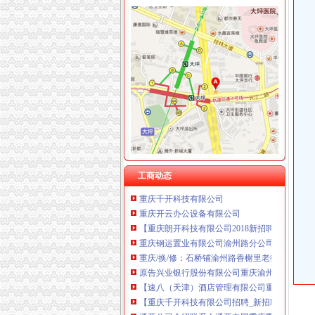
渝州路开公司
美甲殿2017新招聘信息_电话_地址-58企业名录
重庆渝州路,科城花园,万科锦城电脑上门维修_
重庆广告、展览器材公司_广告、展览器材厂_
【图】唯一负分TX又来料,今天重庆渝州路巧遇2
重庆数码电脑企业黄页-第87页
【渝州路】-渝州路价格|批发-渝州路厂家-黄页8
重庆朗开科技有限公司
渝州路渝州路公司电话重庆公司-重庆58同城
工商动态
重庆千开科技有限公司
重庆开云办公设备有限公司
【重庆朗开科技有限公司2018新招聘信息】_聘
重庆钢运置业有限公司渝州路分公司与徐静劳
重庆/换/修：石桥铺渝州路香榭里老街印象
原告兴业银行股份有限公司重庆渝州路支行与
【速八（天津）酒店管理有限公司重庆渝州路分
【重庆千开科技有限公司招聘_新招聘信息】-
潘开公司介绍联系人潘开中国重庆重庆市重庆市