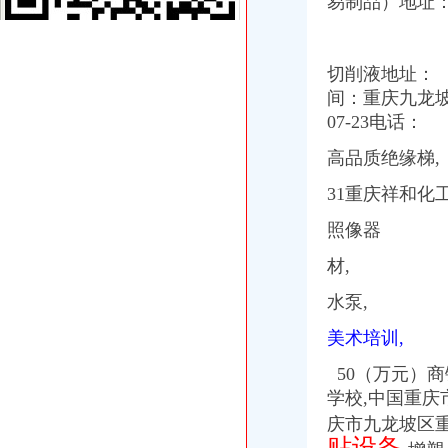
易制品）地址：
石桥铺商圈：升级改造6个便民服务亭
【石桥铺哪可以学会计】价格_厂家_图片-Hc360慧聪网
石桥铺万昌_重庆石桥铺万昌_本地宝重庆公交网
切削液地址： 
石桥铺育才家教的微博_腾讯微博
间：重庆九龙坡
【石桥铺四室2厅2卫|重庆二手房】-重庆房天下
【石桥铺/陈家坪附近7天（铂涛）酒店】艺龙旅行网
07-23电话：
石桥铺_天涯社区
高品质绝缘梯,
石桥铺附近连酒店_住哪网
【石桥铺南方招聘信息】-看准网
31重庆祥和化
【石桥铺网络营销】-九龙坡石桥铺易登网
石桥铺小货运车_石桥铺小货运车厂家批发-虎易网
照像器
石桥铺华济院
材,
【重庆石桥铺宾馆团购】_美团网
石桥铺公寓出售_石桥铺酒店式公寓二手房出售价格,石桥铺商住两用
水泵,
重庆石桥铺/陈家坪附近酒店查询_重庆石桥铺/陈家坪附近宾馆预订
石桥铺
美术培训,
石桥铺到山洞怎么走_艺龙旅行网
石桥铺总价25万起的单配+精装修现房+4年租约,重庆九龙坡石桥铺石
50（万元）
【石桥铺精致轮廓_石桥铺提升轮廓_石桥铺脸部轮廓整形】-58到家
学校,中国重庆
石桥铺育才家教的微博_腾讯微博
庆市九龙坡区重
【石桥铺哪可以学会计】价格_厂家_图片-Hc360慧聪网
贴设备,