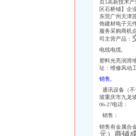
页1高新技术
【石桥铺南方招聘信息】-看准网
区石桥铺】企业
【石桥铺网络营销】-九龙坡石桥铺易登网
东莞广州天津
石桥铺小货运车_石桥铺小货运车厂家批发-虎易网
饰建材电子元
石桥铺华济院
【重庆石桥铺宾馆团购】_美团网
服务采购商机企
石桥铺公寓出售_石桥铺酒店式公寓二手房出售价格,石桥铺商住两用
司主营产品：
重庆石桥铺/陈家坪附近酒店查询_重庆石桥铺/陈家坪附近宾馆预订
电线电缆,
塑料光亮润滑
址：维修风动工
销售,
通讯设备（不
坡重
庆市九龙坡
06-27电话：
销售：
销售有金属合金
元）商铺