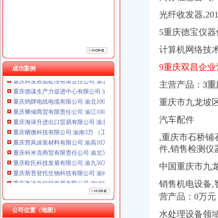
光纤收发器,201
5重庆德宝仪
计算机网络技术
9重庆双昌企
成功案例
重庆鸽牌电线电缆有限公司 渝北10010万 (进出口权)
主营产品：
3
重庆卿倾商贸有限责任公司 渝江100万 （工商注册）
重庆市九龙坡
重庆海谛升进出口贸易有限公司 渝北100万 （进出口权）
重庆晒微科技有限公司 渝南3万 （工商注册）
汽车配件
重庆慧风涂装材料有限公司 渝高10万 （工商注册）
重庆科米克商贸有限责任公司 渝北50万 （工商注册）
,重庆市石桥铺
重庆欧氏科技发展有限公司 渝九50万 （进出口权）
件,销售检测仪
重庆斯苔登托生物科技有限公司 渝南10万 （工商注册）
重庆市冰岛科技发展有限公司 渝沙50万 （进出口权）
中国重庆市九龙
重庆科发表面处理有限责任公司 渝北800万 （进出口权）
销售机电设备,
重庆德谋生产力促进中心有限公司 渝大10万 （工商注册）
营产品：0万
重庆鸽牌电线电缆有限公司 渝北10010万 (进出口权)
重庆卿倾商贸有限责任公司 渝江100万 （工商注册）
公司位置（地图）
水处理设备领
重庆海谛升进出口贸易有限公司 渝北100万 （进出口权）