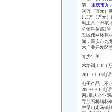
【重庆石桥铺商铺】-乐居重庆二手房
装,
重庆市九龙
【石桥铺通讯业务|石桥铺通讯业务信息】-重庆58同城
50万（万元）商
资石桥铺镇购物-大众点评网
重庆市石桥铺中学
民3万（
万元）
石桥铺有没有做网络推广的？有工作经验的更好。-爱问知识人
动工具, 环氧
重庆市石桥铺网吧|重庆市石桥铺网吧网站
桥铺科创路2号
石桥铺赶场_老磨_新浪博客
发区伟网络耗
【石桥铺邮政所】石桥铺邮政所电话,石桥铺邮政所地址_图吧地图
间：重庆市九
石桥铺到龙水湖怎么走_艺龙旅行网
术产业开发区
石桥铺到山洞怎么走_艺龙旅行网
【重庆石桥铺社区招聘信息】-看准网
青少年美
【石桥铺天府鲫鱼团购】_美团网
【石桥铺门票|石桥铺门票转让】-今题石桥铺门票网
术培训,110
【石桥铺商铺/招租|石桥铺门面】-绵赶集网
石桥铺商圈：升级改造6个便民服务亭
2014-01-16电
【石桥铺哪可以学会计】价格_厂家_图片-Hc360慧聪网
电子产品（不含
石桥铺万昌_重庆石桥铺万昌_本地宝重庆公交网
2009-09-
石桥铺育才家教的微博_腾讯微博
【石桥铺四室2厅2卫|重庆二手房】-重庆房天下
网»重庆企业网
【石桥铺/陈家坪附近7天（铂涛）酒店】艺龙旅行网
导航石桥铺杨
石桥铺_天涯社区
中梁山走马镇
石桥铺附近连酒店_住哪网