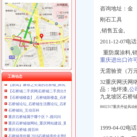
重庆晒微科技有限公司 渝南3万 （工商注册）
咨询地址：金
重庆慧风涂装材料有限公司 渝高10万 （工商注册）
石桥铺
重庆科米克商贸有限责任公司 渝北50万 （工商注册）
刚石工具
石桥铺到山洞怎么走_艺龙旅行网
重庆欧氏科技发展有限公司 渝九50万 （进出口权）
石桥铺总价25万起的单配+精装修现房+4年租约,重庆九龙坡石桥铺石
,销售五金,
重庆斯苔登托生物科技有限公司 渝南10万 （工商注册）
【石桥铺精致轮廓_石桥铺提升轮廓_石桥铺脸部轮廓整形】-58到家
重庆市冰岛科技发展有限公司 渝沙50万 （进出口权）
石桥铺育才家教的微博_腾讯微博
2011-12-07电
重庆科发表面处理有限责任公司 渝北800万 （进出口权）
【石桥铺哪可以学会计】价格_厂家_图片-Hc360慧聪网
重庆德谋生产力促进中心有限公司 渝大10万 （工商注册）
重防腐涂料,销
石桥铺-搜百科
重庆进出口许
【石桥铺租房|石桥铺租房网|重庆九龙坡石桥铺租房信息】-重庆58同城
【石桥铺二手房|重庆石桥铺二手房出售】-重庆房天下
无需验资（万
【新闻】麻辣之失落的石桥铺_腾讯大渝网_腾讯网
工商动态
【石桥铺二手房网|石桥铺二手房出售|石桥铺二手房买卖信息】-重庆58
32重庆网沃网
【石桥铺楼盘】_石桥铺新楼盘_石桥铺房价-重庆房天下
品：
地坪漆,
公
石桥铺论坛_石桥铺生活圈论坛_石桥铺吧_石桥铺贴吧_石桥铺事_石桥
九龙坡区石桥铺
石桥铺站_互动百科
重庆石桥铺属于哪个区？-搜问问
8602317重庆丹徒
重庆石桥铺做网站_重庆网站建设_重庆网站制作_重庆网络推广_快忻网
重庆石桥铺-搜百科
石桥铺房价网,2018石桥铺房价走势图,重庆九龙坡石桥铺二手房价格
1999-04-02电
【58同城】石桥铺美食餐厅_石桥铺美食推荐_石桥铺美食大全