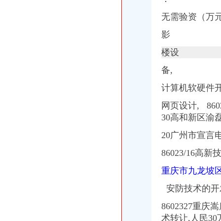
无需验资（万
影
楼设
备,
计算机软硬件开
网页设计,
860
30高和新区渝
20广州市宣言
86023/1
重庆市九龙坡
安防技术的开
8602327
术转让,人民30