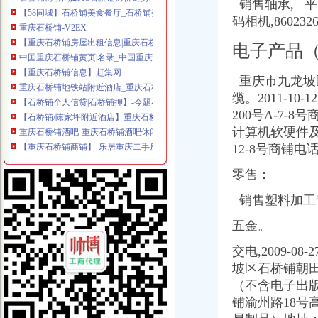
重庆石桥铺-V2EX
销售轴承, 平
【重庆石桥铺房屋出租信息|重庆石桥铺租房】-重庆赶集网
码相机,860
中国重庆石桥铺黄页|名录_中国重庆石桥铺公司|厂家-八方资源重庆黄页
【重庆石桥铺信息】赶集网
电子产品
重庆石桥铺地铁站附近酒店_重庆石桥铺地铁站附近宾馆-住哪儿网
【石桥铺个人信贷|石桥铺押】-今题石桥铺网
重庆市九龙坡
【石桥铺/陈家坪附近酒店】重庆石桥铺/陈家坪附近宾馆_重庆石桥铺/
缆。2011-
重庆石桥铺酒吧-重庆石桥铺酒吧休闲娱乐-大众点评网
200号A-7-
【重庆石桥铺商铺】-乐居重庆二手房
计算机软硬件
【石桥铺通讯业务|石桥铺通讯业务信息】-重庆58同城
12-8号商铺电
资石桥铺镇购物-大众点评网
重庆市石桥铺中学
零售：
石桥铺有没有做网络推广的？有工作经验的更好。-爱问知识人
重庆市石桥铺网吧|重庆市石桥铺网吧网站
销售塑料加工
石桥铺赶场_老磨_新浪博客
【石桥铺邮政所】石桥铺邮政所电话,石桥铺邮政所地址_图吧地图
五金。
石桥铺到龙水湖怎么走_艺龙旅行网
交电,2009-0
石桥铺到山洞怎么走_艺龙旅行网
坡区石桥铺朝田村
【重庆石桥铺社区招聘信息】-看准网
【石桥铺天府鲫鱼团购】_美团网
（不含电子出版
【石桥铺门票|石桥铺门票转让】-今题石桥铺门票网
铺渝州路18号
【石桥铺商铺/招租|石桥铺门面】-绵赶集网