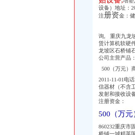
增塑
石桥铺-搜百科
设备）地址：20
【石桥铺租房|石桥铺租房网|重庆九龙坡石桥铺租房信息】-重庆58同城
册资
【石桥铺二手房|重庆石桥铺二手房出售】-重庆房天下
注
金：
【新闻】麻辣之失落的石桥铺_腾讯大渝网_腾讯网
【石桥铺二手房网|石桥铺二手房出售|石桥铺二手房买卖信息】-重庆58
【石桥铺楼盘】_石桥铺新楼盘_石桥铺房价-重庆房天下
询, 重庆九龙
石桥铺论坛_石桥铺生活圈论坛_石桥铺吧_石桥铺贴吧_石桥铺事_石桥
赁计算机软硬件
石桥铺站_互动百科
龙坡区石桥铺石杨
重庆石桥铺属于哪个区？-搜问问
公司主营产品：
重庆石桥铺做网站_重庆网站建设_重庆网站制作_重庆网络推广_快忻网
重庆石桥铺-搜百科
500（万元）
石桥铺房价网,2018石桥铺房价走势图,重庆九龙坡石桥铺二手房价格
【58同城】石桥铺美食餐厅_石桥铺美食推荐_石桥铺美食大全
2011-11
重庆石桥铺-V2EX
信器材（不含
【重庆石桥铺房屋出租信息|重庆石桥铺租房】-重庆赶集网
发射和接收设备
中国重庆石桥铺黄页|名录_中国重庆石桥铺公司|厂家-八方资源重庆黄页
注册资金：
【重庆石桥铺信息】赶集网
重庆石桥铺地铁站附近酒店_重庆石桥铺地铁站附近宾馆-住哪儿网
500（万
【石桥铺个人信贷|石桥铺押】-今题石桥铺网
【石桥铺/陈家坪附近酒店】重庆石桥铺/陈家坪附近宾馆_重庆石桥铺/
860232重
重庆石桥铺酒吧-重庆石桥铺酒吧休闲娱乐-大众点评网
桥铺一城精英国