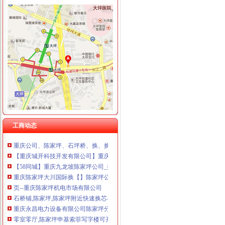
陈家坪开公司
【包装机械封口机厂家】_包装机械封口机公司_包装机械封口机供应商
清水房开荒清洁、九龙坡陈家坪保洁公司、外墙玻璃清洗_重庆洁万家
盗团伙“公司化管理”：开会议励出国游-千龙网·中国都网
陈家坪立交至二郎立交段将拓宽至双向八车道-今日重庆-华龙网
九龙坡区石桥铺陈家坪石坪桥杨家坪,修换服务-重庆社区
九龙坡区陈家坪公司,陈家坪防盗门。24小时-久久信息网
工商动态
九龙坡陈家坪公司,陈家坪防盗门维修,陈家坪换-维修服务-
重庆公司、陈家坪、石坪桥、换、换芯-重庆58同城
【重庆城开科技开发有限公司】重庆城开科技开发有限公司电话,重庆
【58同城】重庆九龙坡陈家坪公司_换_修公司电话
重庆陈家坪大川国际换【】陈家坪公司_换吧_
页--重庆陈家坪机电市场有限公司
石桥铺,陈家坪,陈家坪附近快速换芯-九龙坡周边便
重庆永昌电力设备有限公司陈家坪分公司_【信用信息_诉讼信息_财务
零室零厅,陈家坪申基索菲写字楼可开对公、注册公司,重庆九龙
陈家坪、陈家坪换、石桥铺、石桥铺换修-重庆社区