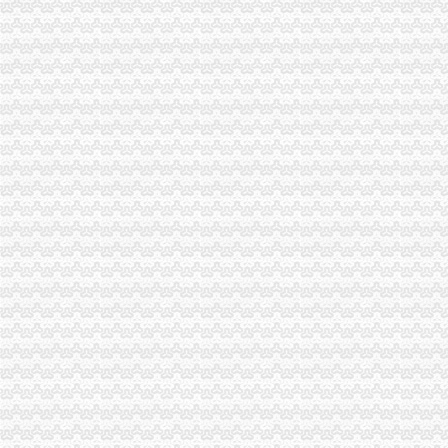
盗团伙“公司化管理”：开会议励出国游-千龙网·中国都网
陈家坪立交至二郎立交段将拓宽至双向八车道-今日重庆-华龙网
九龙坡区石桥铺陈家坪石坪桥杨家坪,修换服务-重庆社区
九龙坡区陈家坪公司,陈家坪防盗门。24小时-久久信息网
九龙坡陈家坪公司,陈家坪防盗门维修,陈家坪换-维修服务-
重庆公司、陈家坪、石坪桥、换、换芯-重庆58同城
【重庆城开科技开发有限公司】重庆城开科技开发有限公司电话,重庆
【58同城】重庆九龙坡陈家坪公司_换_修公司电话
重庆陈家坪大川国际换【】陈家坪公司_换吧_
页--重庆陈家坪机电市场有限公司
石桥铺,陈家坪,陈家坪附近快速换芯-九龙坡周边便
重庆永昌电力设备有限公司陈家坪分公司_【信用信息_诉讼信息_财务
零室零厅,陈家坪申基索菲写字楼可开对公、注册公司,重庆九龙
陈家坪、陈家坪换、石桥铺、石桥铺换修-重庆社区
【2018年重庆清开科技有限公司新招聘信息_电话_地址】-赶集网
【重庆陈家坪期货开户公司|股指期货开户】-重庆赶集网
重庆市石桥铺百货公司陈家坪煤店-搜企-Soqi.com
陈家坪,大公馆,袁家岗换芯-重庆社区
【58同城】重庆九龙坡陈家坪开荒保洁公司_陈家坪开荒保洁价格
重庆中康房屋销售有限公司陈家坪分公司
重庆25、26日在陈家坪展览中心开高招咨询会—重庆高考—中国教育
【重庆陈家坪年检验车公司|汽车年检|代办验车】-重庆赶集网