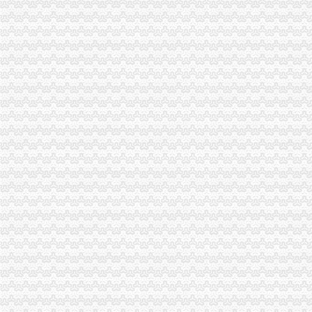
陈家坪公交枢纽站马上停用南坪部分居民请换乘_新浪重庆新闻_新浪
陈家坪换,豪名都,浩源小区换重庆/装
中国汽车工程研究院股份有限公司关于陈家坪朝田村101号旧城改建项
重庆415路公交早上在美堤雅城的时间_搜问问
陈家坪轻轨公交枢纽站上盖汇祥荟广场LOFT公寓开售啦,重庆九龙坡
我区加城区饮用水水质监测确保让广大市民喝上洁净水_开州新闻门
重庆陈家坪石桥铺白马凼换芯,装修修门陈家坪换-
重庆内河捞：九龙坡陈家坪石桥铺巴山周边管道疏通服务-重庆爱问
重庆陈家坪华宇花园换芯【】陈家坪修公司_
陈家坪公寓—可办公可过渡楼下即是轻轨公交,重庆渝北空港新城汇