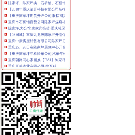
【2018年重庆清开科技有限公司新招聘信息_电话_地址】-赶集网
【重庆陈家坪期货开户公司|股指期货开户】-重庆赶集网
重庆市石桥铺百货公司陈家坪煤店-搜企-Soqi.com
陈家坪,大公馆,袁家岗换芯-重庆社区
【58同城】重庆九龙坡陈家坪开荒保洁公司_陈家坪开荒保洁价格
重庆中康房屋销售有限公司陈家坪分公司
重庆25、26日在陈家坪展览中心开高招咨询会—重庆高考—中国教育
【重庆陈家坪年检验车公司|汽车年检|代办验车】-重庆赶集网
重庆朝路同心家园换【”861】陈家坪公司【换
重庆开莱农业有限公司-搜百科
重庆三峡银行股份有限公司沙坪坝支行申请杨金素、重庆陈家坪机电市
陈家坪要开法国超五星酒店-搜狐新闻
【陈家坪专车司机招聘网|陈家坪专车司机招聘信息】-重庆58同城
陈家坪汽车站开设贵遵义班车_土豆
重庆一街道干部被举报吃空饷开公司专车是宝马
沙坪坝区陈家坪、换、换芯-久久信息网
石桥铺,杨家坪,石坪桥,陈家坪石
【2017年重庆铭开电气有限公司新招聘信息_电话_地址】-赶集网
重庆心连心州通信有限公司陈家坪店_【电话地址_招聘信息_注册信
重庆顾得便利食品连有限公司陈家坪店
37万买陈家坪多功能公寓+开酒店+开工作室+教育培训+可自住,重庆