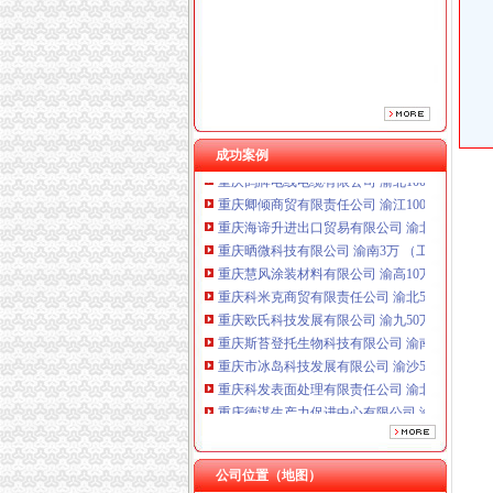
成功案例
重庆鸽牌电线电缆有限公司 渝北10010万 (进出
重庆卿倾商贸有限责任公司 渝江100万 （工商
重庆海谛升进出口贸易有限公司 渝北100万 （
重庆晒微科技有限公司 渝南3万 （工商注册）
重庆慧风涂装材料有限公司 渝高10万 （工商注
重庆科米克商贸有限责任公司 渝北50万 （工商
重庆欧氏科技发展有限公司 渝九50万 （进出口
重庆斯苔登托生物科技有限公司 渝南10万 （
重庆市冰岛科技发展有限公司 渝沙50万 （进出
重庆科发表面处理有限责任公司 渝北800万 （
重庆德谋生产力促进中心有限公司 渝大10万 
重庆鸽牌电线电缆有限公司 渝北10010万 (进出
重庆卿倾商贸有限责任公司 渝江100万 （工商
重庆海谛升进出口贸易有限公司 渝北100万 （
公司位置（地图）
重庆晒微科技有限公司 渝南3万 （工商注册）