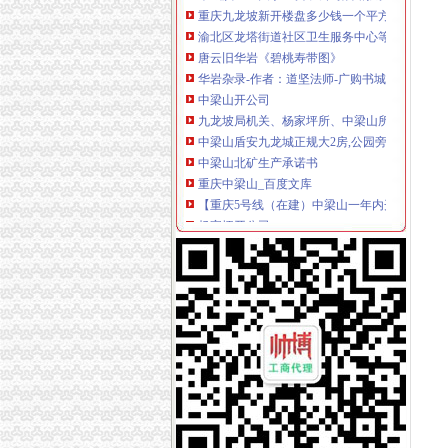
渝北区龙塔街道社区卫生服务中心等130家.do
唐云旧华岩《碧桃寿带图》
华岩杂录-作者：道坚法师-广购书城：广州购
中梁山开公司
九龙坡局机关、杨家坪所、中梁山所业务用房维修
中梁山盾安九龙城正规大2房,公园旁,空气好,
中梁山北矿生产承诺书
重庆中梁山_百度文库
【重庆5号线（在建）中梁山一年内开盘楼盘|新
杨家坪开公司
重庆市杨家坪中学_百度百科
云南普洱茶集团在杨家坪开专卖店了_重庆_论坛
从杨家坪到渝北金开大道蓝湖郡怎么坐公共汽车
第二季“祖孙乐”运动会昨日在杨家坪启动开赛|重
杨家坪步行街大洋百货旁中迪广场火热开售—
谢家湾开公司
九龙坡区谢家湾垠开得电子商务服务部_【电话
谢家湾小学:让教育“蹲下身来”让六年影响孩子一生
【2018年九龙坡区谢家湾林奥汽车信息咨询服
重庆李文城配合九龙坡谢家湾开展小区防盗宣活
谢家湾办健康证的地方,在线等急求！_搜问问