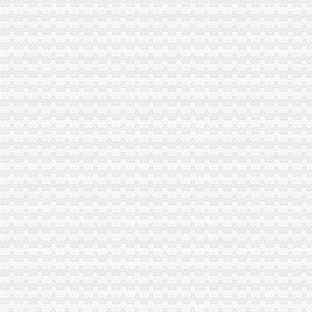
谢家湾小学:让教育“蹲下身来”让六年影响孩子一生--重庆频道--人民
【2018年九龙坡区谢家湾林奥汽车信息咨询服务部新招聘信息_电话
重庆李文城配合九龙坡谢家湾开展小区防盗宣活动_重庆李
谢家湾办健康证的地方,在线等急求！_搜问问
石桥铺开公司
你好,我是安岳石桥铺人,是一个贫困户,想脱贫致富,现在帮我
速8酒店（重庆石桥铺店）怎么样\好不好\服务点评【携程酒店】
女子怀上二孩犹豫负担重婆婆十万支持生(图)|二胎_新浪教育_新
【重庆开林商务信息咨询有限公司】重庆开林商务信息咨询有限公司招
重庆石桥铺工装开窗型号
石坪桥开公司
【图片】跟其他中学的几个朋友开了家网吧就在石坪桥！【20中吧】_
网吧场地出租_石坪桥网吧_重庆网吧整体转让
重庆市钦洪广告装饰材料有限公司2017招聘信息_电话_地址-中华英才
重庆文成装饰工程有限公司
重庆婴儿车,童床生产商-重庆市家佳宝母婴用品（集团）公司
九龙坡周边开公司
大渡口区好的货运公司
重庆黑马招聘机电维修工_重庆市九龙坡区黑马进口汽车维修服务有
重庆九龙坡周围哪里有礼主持培训学校-报名在线
重庆中法供水有限公司（金开大道）附近酒店_重庆中法供水有限公司