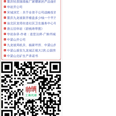
华岩开公司
宋城演艺：关于全资子公司战略投资美国科技公司SPACES及开展业务
重庆九龙坡新开楼盘多少钱一个平方？-家居装修资讯网
渝北区龙塔街道社区卫生服务中心等130家.doc免费全文阅读
唐云旧华岩《碧桃寿带图》
华岩杂录-作者：道坚法师-广购书城：广州购书中心网上书店
中梁山开公司
九龙坡局机关、杨家坪所、中梁山所业务用房维修（项目编号=16B
中梁山盾安九龙城正规大2房,公园旁,空气好,重庆九龙坡华岩新城
中梁山北矿生产承诺书
重庆中梁山_百度文库
【重庆5号线（在建）中梁山一年内开盘楼盘|新房价格信息】-重庆搜狐
杨家坪开公司
重庆市杨家坪中学_百度百科
云南普洱茶集团在杨家坪开专卖店了_重庆_论坛_天涯社区
从杨家坪到渝北金开大道蓝湖郡怎么坐公共汽车-业主生活-房天下问答
第二季“祖孙乐”运动会昨日在杨家坪启动开赛|重庆市|重庆_凤凰资讯
杨家坪步行街大洋百货旁中迪广场火热开售—重庆九龙坡杨家坪商铺门面
谢家湾开公司
九龙坡区谢家湾垠开得电子商务服务部_【电话地址_招聘信息_注册信
谢家湾小学:让教育“蹲下身来”让六年影响孩子一生--重庆频道--人民