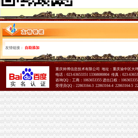
【2018年九龙坡区谢家湾林奥汽车信息咨询服务部新招聘信息_电话
重庆李文城配合九龙坡谢家湾开展小区防盗宣活动_重庆李
谢家湾办健康证的地方,在线等急求！_搜问问
石桥铺开公司
你好,我是安岳石桥铺人,是一个贫困户,想脱贫致富,现在帮我
速8酒店（重庆石桥铺店）怎么样\好不好\服务点评【携程酒店】
女子怀上二孩犹豫负担重婆婆十万支持生(图)|二胎_新浪教育_新
【重庆开林商务信息咨询有限公司】重庆开林商务信息咨询有限公司招
友情链接：
自助添加
重庆石桥铺工装开窗型号
石坪桥开公司
【图片】跟其他中学的几个朋友开了家网吧就在石坪桥！【20中吧】_
重庆帅博信息技术有限公司 地址：重庆渝中区大坪
网吧场地出租_石坪桥网吧_重庆网吧整体转让
电话：023-63653351 13368080804 传真：023-6365
重庆市钦洪广告装饰材料有限公司2017招聘信息_电话_地址-中华英才
咨询QQ：工商：1063653355 进出口权：1063653355
重庆文成装饰工程有限公司
受理员QQ：22863164-3 22863164-4 22863164-5 228
重庆婴儿车,童床生产商-重庆市家佳宝母婴用品（集团）公司
51La
九龙坡周边开公司
大渡口区好的货运公司
重庆黑马招聘机电维修工_重庆市九龙坡区黑马进口汽车维修服务有
重庆九龙坡周围哪里有礼主持培训学校-报名在线
重庆中法供水有限公司（金开大道）附近酒店_重庆中法供水有限公司
泸州公司|泸州|泸州服务-泸州酷易搜
二郎开公司