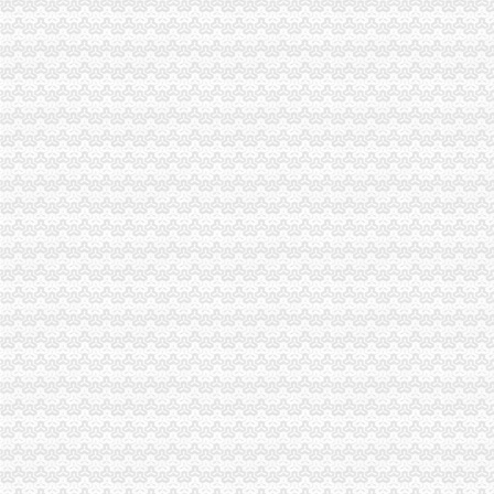
重庆轻质隔墙板厂家哪家的产品做得好？_夹板木材_土巴兔问吧
华岩开公司
宋城演艺：关于全资子公司战略投资美国科技公司SPACES及开展业务
重庆九龙坡新开楼盘多少钱一个平方？-家居装修资讯网
渝北区龙塔街道社区卫生服务中心等130家.doc免费全文阅读
唐云旧华岩《碧桃寿带图》
华岩杂录-作者：道坚法师-广购书城：广州购书中心网上书店
中梁山开公司
九龙坡局机关、杨家坪所、中梁山所业务用房维修（项目编号=16B
中梁山盾安九龙城正规大2房,公园旁,空气好,重庆九龙坡华岩新城
中梁山北矿生产承诺书
重庆中梁山_百度文库
【重庆5号线（在建）中梁山一年内开盘楼盘|新房价格信息】-重庆搜狐
杨家坪开公司
重庆市杨家坪中学_百度百科
云南普洱茶集团在杨家坪开专卖店了_重庆_论坛_天涯社区
从杨家坪到渝北金开大道蓝湖郡怎么坐公共汽车-业主生活-房天下问答
第二季“祖孙乐”运动会昨日在杨家坪启动开赛|重庆市|重庆_凤凰资讯
杨家坪步行街大洋百货旁中迪广场火热开售—重庆九龙坡杨家坪商铺门面
谢家湾开公司
九龙坡区谢家湾垠开得电子商务服务部_【电话地址_招聘信息_注册信