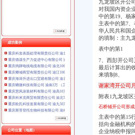
九龙坡区开公
重庆海谛升进出口贸易有限公司 渝北100万 （进出口权）
对我国内资企
重庆晒微科技有限公司 渝南3万 （工商注册）
中的第19、杨
重庆慧风涂装材料有限公司 渝高10万 （工商注册）
主表中的第7、
重庆科米克商贸有限责任公司 渝北50万 （工商注册）
重庆欧氏科技发展有限公司 渝九50万 （进出口权）
华人民共和国企
重庆斯苔登托生物科技有限公司 渝南10万 （工商注册）
的填制：主九
重庆市冰岛科技发展有限公司 渝沙50万 （进出口权）
成功案例
表中的第1
重庆科发表面处理有限责任公司 渝北800万 （进出口权）
重庆德谋生产力促进中心有限公司 渝大10万 （工商注册）
7、西彭开公司
重庆鸽牌电线电缆有限公司 渝北10010万 (进出口权)
最后计算出的收
重庆卿倾商贸有限责任公司 渝江100万 （工商注册）
重庆海谛升进出口贸易有限公司 渝北100万 （进出口权）
来填制8、
重庆晒微科技有限公司 渝南3万 （工商注册）
谢家湾开公司
重庆慧风涂装材料有限公司 渝高10万 （工商注册）
重庆科米克商贸有限责任公司 渝北50万 （工商注册）
附表1九龙坡区
重庆欧氏科技发展有限公司 渝九50万 （进出口权）
重庆斯苔登托生物科技有限公司 渝南10万 （工商注册）
石桥铺开公司形成
重庆市冰岛科技发展有限公司 渝沙50万 （进出口权）
主表中的第15
重庆科发表面处理有限责任公司 渝北800万 （进出口权）
括向金融机构的
重庆德谋生产力促进中心有限公司 渝大10万 （工商注册）
公司位置（地图）
企业纳税申报