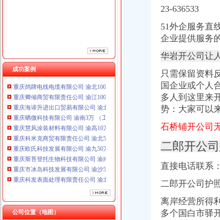
23-636533
51外企服务
企业提供服务
华岩开公司让
成功案例
只需保留资料
重庆鸽牌电线电缆有限公司 渝北10010万 (进出口权)
国企业或个人
重庆卿倾商贸有限责任公司 渝江100万 （工商注册）
多人到这里来开公司
重庆海谛升进出口贸易有限公司 渝北100万 （进出口权）
势：大家可以
重庆晒微科技有限公司 渝南3万 （工商注册）
重庆慧风涂装材料有限公司 渝高10万 （工商注册）
石桥铺开公司
重庆科米克商贸有限责任公司 渝北50万 （工商注册）
重庆欧氏科技发展有限公司 渝九50万 （进出口权）
二郎开公司
重庆斯苔登托生物科技有限公司 渝南10万 （工商注册）
重庆市冰岛科技发展有限公司 渝沙50万 （进出口权）
直接电话联系
重庆科发表面处理有限责任公司 渝北800万 （进出口权）
重庆德谋生产力促进中心有限公司 渝大10万 （工商注册）
二郎开公司护
重庆鸽牌电线电缆有限公司 渝北10010万 (进出口权)
离岸经营所得
重庆卿倾商贸有限责任公司 渝江100万 （工商注册）
多个国白市驿
公司位置（地图）
重庆海谛升进出口贸易有限公司 渝北100万 （进出口权）