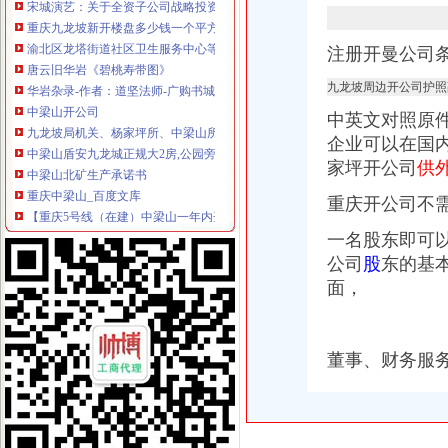
重庆九龙坡新开楼盘多少钱一个平方？-家居装修资讯网
渝北区龙塔街道社区卫生服务中心等130家.doc免费全文阅读
注册开曼公司
唐云旧华岩《碧桃寿带图》
华岩杂录-作者：道坚法师-广购书城：广州购书中心网上书店
九龙坡周边开公司护照
中梁山开公司
九龙坡局机关、杨家坪所、中梁山所业务用房维修（项目编号=16B
中英文对照原
中梁山盾安九龙城正规大2房,公园旁,空气好,重庆九龙坡华岩新城
企业可以在国
中梁山北矿生产承诺书
家坪开公司
供
重庆中梁山_百度文库
【重庆5号线（在建）中梁山一年内开盘楼盘|新房价格信息】-重庆搜狐
重庆开公司不
杨家坪开公司
一名股东即可
重庆市杨家坪中学_百度百科
公司
股
东的基
云南普洱茶集团在杨家坪开专卖店了_重庆_论坛_天涯社区
从杨家坪到渝北金开大道蓝湖郡怎么坐公共汽车-业主生活-房天下问答
面，
第二季“祖孙乐”运动会昨日在杨家坪启动开赛|重庆市|重庆_凤凰资讯
杨家坪步行街大洋百货旁中迪广场火热开售—重庆九龙坡杨家坪商铺门面
谢家湾开公司
董事、财务服
九龙坡区谢家湾垠开得电子商务服务部_【电话地址_招聘信息_注册信
谢家湾小学:让教育“蹲下身来”让六年影响孩子一生--重庆频道--人民
【2018年九龙坡区谢家湾林奥汽车信息咨询服务部新招聘信息_电话
重庆李文城配合九龙坡谢家湾开展小区防盗宣活动_重庆李