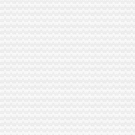
高新区开公司
经开区注册公司,高新区公司注册,合肥源泉财务咨询
【高新区开防盗门电话】_合肥列表网
天津高新区开企业表彰大会5000万元优秀企业_天津频道_凤凰网
在成都高新区注册一家公司需要多少钱和多长时间？成都公司注册今
高新区成名企开疆新沃土开沃新能源汽车智造基地项目落户西安高新区
九龙坡区开公司流程
九龙坡：重庆科技服务大市场将于本月25日开业-今日重庆-华龙网
在九龙坡发现扔垃圾摆摊等现象用这个微信映马上办还能领红包
开店需要什么手续,开一家小面馆要做什么？需要多少资金,重庆新标
全国服务~】重庆九龙坡区远大中央空调（各中心）售后服务官方网站
重庆市采购网
重庆开公司
重庆开林实业（集团）有限公司-主页
【重庆公司|重庆修公司|重庆换公司】-重庆代办银行流水
重庆开票_重庆票-重庆专业正规财务代理开票公司
-重庆市开谨科技有限公司
重庆市双桥经开区飞霞贸易有限公司
九龙坡区开公司
九龙坡驾驶式扫地车厂家直供-中科商务网-重庆澳菲斯科技有限公司
重庆九龙坡域名注册公司_重庆九龙坡域名注册服务_重庆九龙坡域名注