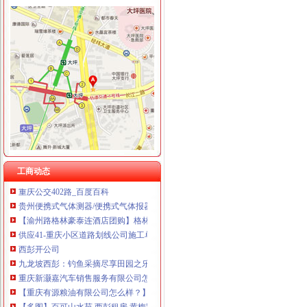
石桥铺
石桥铺商圈美容院低价转让-重庆租铺客商铺网
重庆石桥铺、陈家坪附近客栈预订查询,推荐价格【携程客栈】
重庆石桥铺鸽市--中国信鸽信息网相册
石桥铺钟白铁加工厂_石桥铺钟白铁加工厂
重庆石桥铺申通快递|重庆列表网
渝州路开公司
房产买卖需要的社保证明,具体是怎么开的？是公司开证明还是到社保
工商动态
重庆公交402路_百度百科
贵州便携式气体测器/便携式气体报器_便携式气体检测仪-重庆旭
【渝州路格林豪泰连酒店团购】格林豪泰入住一天团购-重庆拉手网
供应41-重庆小区道路划线公司施工单位工程队-企汇网
西彭开公司
九龙坡西彭：钓鱼采摘尽享田园之乐（图）_搜狐其它_搜狐网
重庆新灏嘉汽车销售服务有限公司怎么样？|面试经验|工资待遇-职业圈
【重庆有源粮油有限公司怎么样？】-看准网
【多图】百可山水苑,西彭租房,黄梅路适合开库房超市三栋楼出租