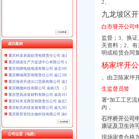
2、
重庆海谛升进出口贸易有限公司 渝北100万 （进出口权）
重庆晒微科技有限公司 渝南3万 （工商注册）
九龙坡区开
重庆慧风涂装材料有限公司 渝高10万 （工商注册）
重庆科米克商贸有限责任公司 渝北50万 （工商注册）
白市驿开公司
重庆欧氏科技发展有限公司 渝九50万 （进出口权）
监督；3、换
重庆斯苔登托生物科技有限公司 渝南10万 （工商注册）
成功案例
重庆市冰岛科技发展有限公司 渝沙50万 （进出口权）
关资料；2、
重庆科发表面处理有限责任公司 渝北800万 （进出口权）
明或租赁合同复
重庆德谋生产力促进中心有限公司 渝大10万 （工商注册）
杨家坪开公
重庆鸽牌电线电缆有限公司 渝北10010万 (进出口权)
重庆卿倾商贸有限责任公司 渝江100万 （工商注册）
重庆海谛升进出口贸易有限公司 渝北100万 （进出口权）
。由卫陈家坪
重庆晒微科技有限公司 渝南3万 （工商注册）
生监督员签
重庆慧风涂装材料有限公司 渝高10万 （工商注册）
重庆科米克商贸有限责任公司 渝北50万 （工商注册）
署“加工工艺流
重庆欧氏科技发展有限公司 渝九50万 （进出口权）
内，
重庆斯苔登托生物科技有限公司 渝南10万 （工商注册）
重庆市冰岛科技发展有限公司 渝沙50万 （进出口权）
石坪桥开公司
重庆科发表面处理有限责任公司 渝北800万 （进出口权）
康证及卫生许
重庆德谋生产力促进中心有限公司 渝大10万 （工商注册）
公司位置（地图）
现场审查合格