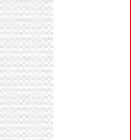
九龙坡驾驶式扫地车厂家直供-中科商务网-重
重庆九龙坡域名注册公司_重庆九龙坡域名注册
重庆九龙坡上门换服务公司--..com
【重庆清洁公司九龙坡外墙清洗大型开荒保洁】
石桥铺
石桥铺到山洞怎么走_艺龙旅行网
【石桥铺精致轮廓_石桥铺提升轮廓_石桥铺脸部
石桥铺育才家教的微博_腾讯微博
【石桥铺哪可以学会计】价格_厂家_图片-Hc36
重庆沙坪坝区石桥铺百脑汇分部韵达快递电话、
渝州路开公司
车辆押存象多家公司可接收无手续车_网易新闻
渝州路换修换芯安装防盗门指纹超B超C级芯_
重庆电子察（电子眼）分布表
重庆隔油池维修/清理：九龙坡区渝州路二郎陈
重庆渝州路股票开户_大爱凤凰奇_新浪博客
西彭开公司
西彭酒店油烟机沙发清洗开荒清洁公司—重庆
重庆西彭地块现场成荒地S*ST前锋年内预售希
重庆有哪些大型的工厂-百科大全-就爱阅读网
哪位能说说重庆西彭房价多少？-家居装修资讯