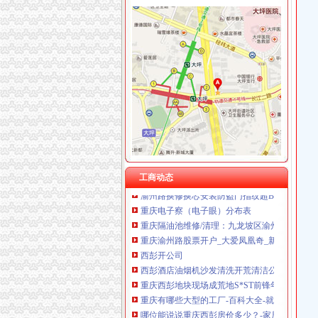
石桥铺
石桥铺到山洞怎么走_艺龙旅行网
【石桥铺精致轮廓_石桥铺提升轮廓_石桥铺脸部
石桥铺育才家教的微博_腾讯微博
【石桥铺哪可以学会计】价格_厂家_图片-Hc36
重庆沙坪坝区石桥铺百脑汇分部韵达快递电话、
渝州路开公司
车辆押存象多家公司可接收无手续车_网易新闻
渝州路换修换芯安装防盗门指纹超B超C级芯_
工商动态
重庆电子察（电子眼）分布表
重庆隔油池维修/清理：九龙坡区渝州路二郎陈
重庆渝州路股票开户_大爱凤凰奇_新浪博客
西彭开公司
西彭酒店油烟机沙发清洗开荒清洁公司—重庆
重庆西彭地块现场成荒地S*ST前锋年内预售希
重庆有哪些大型的工厂-百科大全-就爱阅读网
哪位能说说重庆西彭房价多少？-家居装修资讯
四川湘邻科技有限公司
华岩开公司