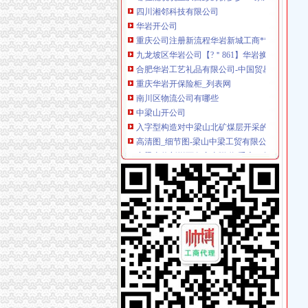
重庆公司注册新流程华岩新城工商**公司重庆
九龙坡区华岩公司【?＂861】华岩换防盗门芯
合肥华岩工艺礼品有限公司-中国贸易网-会员网
重庆华岩开保险柜_列表网
南川区物流公司有哪些
中梁山开公司
入字型构造对中梁山北矿煤层开采的影响-健康
高清图_细节图-梁山中梁工贸有限公司-Hc360
中梁山将新增两条穿山隧道[重庆]_土豆
重庆华岩隧道项目部要点施工中梁山站改-铁路
九龙坡区中梁山扬升宏汽修厂2017新招聘信息_电
杨家坪开公司
重庆哪家公司比较信誉好,价格公道！我想换个
原告重庆开天物资有限公司诉被告重庆华岭农
重庆市主城第二条公交优先道杨家坪环道至大坪
九龙坡“5A甲级写字楼”集群落子杨家坪商圈-经
重庆杨家坪杨家坪换-杨家坪便民/|重庆酷易搜
谢家湾开公司
谢家湾海波信用查询_谢家湾海波企业/相关公司
谢家湾立交改造工程10月竣工(图)_网易新闻
【谢家湾疏通下水道_谢家湾下水道堵塞疏通】-