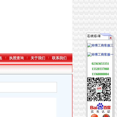
名
执照查询
关于我们
联系我们
02363653351
13320337068
13368080804