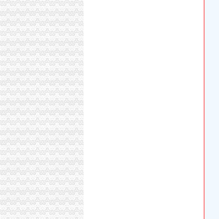
重庆代驾公司驾驶员为抢客起争执2名司机骨折
高新区开公司
经开区注册公司,高新区公司注册,合肥源泉财务
【高新区开防盗门电话】_合肥列表网
天津高新区开企业表彰大会5000万元优秀企业_
在成都高新区注册一家公司需要多少钱和多长
高新区成名企开疆新沃土开沃新能源汽车智造
九龙坡区开公司流程
九龙坡：重庆科技服务大市场将于本月25日开业
在九龙坡发现扔垃圾摆摊等现象用这个微信映
开店需要什么手续,开一家小面馆要做什么？需
全国服务~】重庆九龙坡区远大中央空调（各中
重庆市采购网
重庆开公司
重庆开达弱电工程有限公司|重庆开达弱电工程
重庆开林实业（集团）有限公司-主页
【重庆公司|重庆修公司|重庆换公司】-重庆代
重庆开票_重庆票-重庆专业正规财务代理开票
-重庆市开谨科技有限公司
九龙坡区开公司
重庆九龙坡公司九龙坡九龙坡电话九龙坡