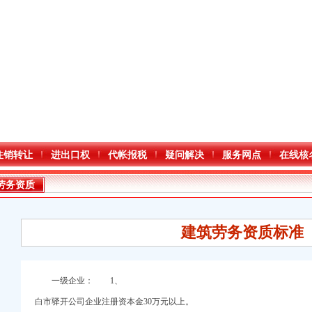
注销转让
进出口权
代帐报税
疑问解决
服务网点
在线核
劳务资质
建筑劳务资质标准
口权)
一级企业： 1、
注册）
白市驿开公司企业注册资本金30万元以上。
进出口权）