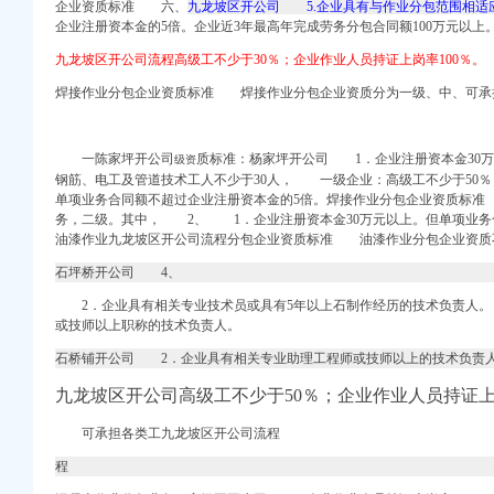
闻-易车网|汽车
企业资质标准 六、
九龙坡区开公司 5.企业具有与作业分包范围相适
庆乐居
企业注册资本金的5倍。企业近3年最高年完成劳务分包合同额100万元以上
九龙坡区开公司流程高级工不少于30％；企业作业人员持证上岗率100％。
焊接作业分包企业资质标准 焊接作业分包企业资质分为一级、中、可承
家坪汽车站斜对面（一
一陈家坪开公司
质标准：
杨家坪开公司 1．企业注册资本金30
级资
产新闻-重庆搜狐焦点网
钢筋、电工及管道技术工人不少于30人， 一级企业：高级工不少于50％
司-尽在中国设备网
单项业务合同额不超过企业注册资本金的5倍。焊接作业分包企业资质标
务，
二级。其中， 2、 1．企业注册资本金30万元以上。但单项业务
_大众网
油漆作业九龙坡区开公司流程
分包企
业资质标准 油漆作业分包企业资质
石坪桥开公司 4、
公司_志趣网
2．企业具有相关专业技术员或具有5年以上石制作经历的技术负责人。
com.cn
或技师以上职称的技术负责人。
发生交通事故,致人
石桥铺开公司 2．企业具有相关专业助理工程师或技师以上的技术负责
版-大渝社区|重
九龙坡区开公司高级工不少于50％；企业作业人员持证上
成都商业地产新闻中心-
可承担各类工九龙坡区开公司流程
屋网
房价格信息】-重庆搜狐焦
程
巴国城内）_生活零距