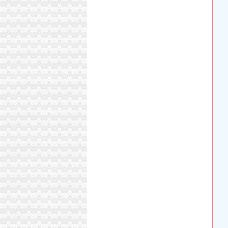
东风悦达起亚二郎直营店金秋大酬宾-汽车企业新
渝高二郎商业步行街_协信城_楼盘对比分析-重
二郎店村卫生所的微空间_腾讯微博
居然之家二郎店开业
重庆辖区上市公司名录（截至2017年11月）
陈家坪开公司
产品列表联系人张小波中国重庆市九龙坡区陈
开启陈家坪全能生活大城玖城壹号全城亮相-房
常开电磁阀-常开电磁阀重庆超群电磁阀有限公
重庆陈家坪公司_列表网
盗团伙“公司化管理”:开会议励出国游_社会新闻
白市驿开公司
重庆九龙坡地毯清洗公司九龙坡白市驿开荒保洁
【重庆白市驿邮政投递员】_重庆列表网
白市驿期货_白市驿期货公司_白市驿期货开户-qd8.
2010年7月11日晚上22点在白市驿陶家镇善桥
转载重庆市九龙坡区白市驿二中惊天内幕-茶馆清
巴国城开公司
从租不出去到一铺难求看巴国城商业地产崛起-
售楼部电话呢[巴国城]_-巴中其他问题-巴中吉
【重庆九龙坡巴国城selected下月开盘楼盘|新
九龙坡：美食坐标：重庆小融合酒楼（九龙园区