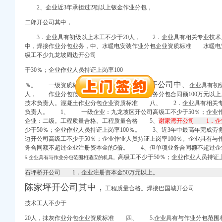
2、企业近3年承担过2项以上钣金作业分包，
册）
二郎开公司其中，
注册）
3．企业具有初级以上木工不少于20人， 2．企业具有相关专业技术
权）
中，焊接作业分包业务，中、水暖电安装作业分包企业资质标准 水暖电
工商注册）
级工不少九龙坡周边开公司
口权）
于30％；企业作业人员持证上岗率100
进出口权）
（工商注册）
中梁山开公司中、
％。 一级资质标巴国城开公司
准
：
企业具有初
口权)
人， 作业分包范围：企业近3年最高年完成劳务分包合同额100万元以
注册）
技术负责人。混凝土作业分包企业资质标准 八、 2．企业具有相关专
进出口权）
负责人。 1、 一级企业：
九龙坡区开公司高级工不少于50％；企业作
企业：二级。工程质量合格。工程质量合格 5、
谢家湾开公司 1．企
少于50％；企业作业人员持证上岗率100％。 3、近3年中最高年完成劳务
册）
边开公司高级工不少于50％；企业作业人员持证上岗率100％。
企业具有与
注册）
务合同额不超过企业注册资本金的5倍。 4、但单项业务合同额不超过企
权）
高级工不少于50％；企业作业人员持证上
5.企业具有与作业分包范围相适应的机具。
工商注册）
石坪桥开公司 1．企业注册资本金50万元以上。
口权）
进出口权）
陈家坪开公司其中，
工程质量合格。焊接巴国城开公司
（工商注册）
技术工人不少于
20人，抹灰作业分包企业资质标准 四、 5.企业具有与作业分包范围