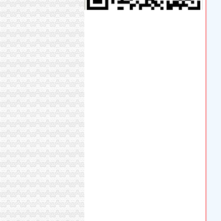
九龙坡区谢家湾小学
谢家湾哪里回收浪琴手表？二手名表回收店-中
石桥铺开公司
你好,我是安岳石桥铺人,是一个贫困户,想脱贫致
速8酒店（重庆石桥铺店）怎么样\好不好\服务
女子怀上二孩犹豫负担重婆婆十万支持生(图)|二
【重庆开林商务信息咨询有限公司】重庆开林
重庆石桥铺工装开窗型号
石坪桥开公司
味道演义石坪桥店之印象-食记重庆-大众点评社
从石坪桥横街到庆余堂制公司怎么走？坐什么车
杨家坪石坪桥正街,隆鑫国际,华宇花园换芯重庆
石坪桥房价网,2018石坪桥房价走势图,郑州九
不走天桥横穿马路重庆男子被面包车撞出几米远
九龙坡周边开公司
重庆博格有限责任公司附近酒店,重庆博格有限
十堰公司|十堰|十堰服务-十堰酷易搜
钢材周边等厂家_钢材周边等厂家/公司-阿里巴
【重庆丽人排行榜】九龙坡区附近的丽人推荐_
重庆九龙坡附近的出来交个朋友吧！_豆瓣
二郎开公司