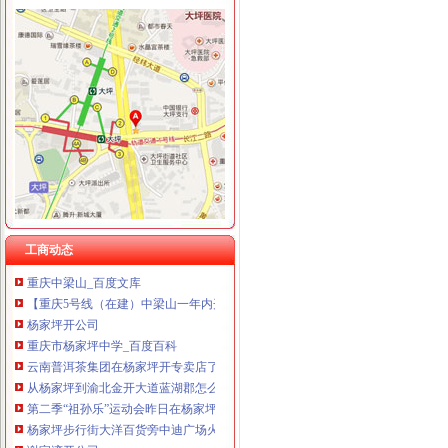
重庆科发表面处理有限责任公司 渝北800万 （进出口权）
重庆轻质隔墙板厂家哪家的产品做得好？_夹板木材_土巴兔问吧
重庆德谋生产力促进中心有限公司 渝大10万 （工商注册）
重庆西彭铝产业区开发投资有限公司_【电话地址_招聘信息_注册信息_
华岩开公司
宋城演艺：关于全资子公司战略投资美国科技公司SPACES及开展业务
重庆九龙坡新开楼盘多少钱一个平方？-家居装修资讯网
渝北区龙塔街道社区卫生服务中心等130家.doc免费全文阅读
唐云旧华岩《碧桃寿带图》
华岩杂录-作者：道坚法师-广购书城：广州购书中心网上书店
中梁山开公司
九龙坡局机关、杨家坪所、中梁山所业务用房维修（项目编号=16B
中梁山盾安九龙城正规大2房,公园旁,空气好,重庆九龙坡华岩新城
中梁山北矿生产承诺书
工商动态
重庆中梁山_百度文库
【重庆5号线（在建）中梁山一年内开盘楼盘|新房价格信息】-重庆搜狐
杨家坪开公司
重庆市杨家坪中学_百度百科
云南普洱茶集团在杨家坪开专卖店了_重庆_论坛_天涯社区
从杨家坪到渝北金开大道蓝湖郡怎么坐公共汽车-业主生活-房天下问答
第二季“祖孙乐”运动会昨日在杨家坪启动开赛|重庆市|重庆_凤凰资讯
杨家坪步行街大洋百货旁中迪广场火热开售—重庆九龙坡杨家坪商铺门面
谢家湾开公司