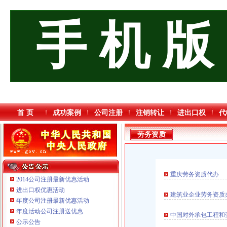
手 机 版
首 页
成功案例
公司注册
注销转让
进出口权
代
劳务资质
重庆劳务资质代办
2014公司注册最新优惠活动
进出口权优惠活动
建筑业企业劳务资质
年度公司注册最新优惠活动
年度活动公司注册送优惠
中国对外承包工程和
公示公告
重庆鸽牌电线电缆有限公司 渝北10010万 (进出口权)