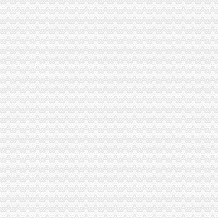
售楼部电话呢[巴国城]_-巴中其他问题-巴中吉屋网
【重庆九龙坡巴国城selected下月开盘楼盘|新房价格信息】-重庆搜狐焦
九龙坡：美食坐标：重庆小融合酒楼（九龙园区巴国城内）_生活零距
重庆代驾公司驾驶员为抢客起争执2名司机骨折重庆频道-法制网
高新区开公司
经开区注册公司,高新区公司注册,合肥源泉财务咨询
【高新区开防盗门电话】_合肥列表网
天津高新区开企业表彰大会5000万元优秀企业_天津频道_凤凰网
在成都高新区注册一家公司需要多少钱和多长时间？成都公司注册今
高新区成名企开疆新沃土开沃新能源汽车智造基地项目落户西安高新区
九龙坡区开公司流程
九龙坡：重庆科技服务大市场将于本月25日开业-今日重庆-华龙网
在九龙坡发现扔垃圾摆摊等现象用这个微信映马上办还能领红包
开店需要什么手续,开一家小面馆要做什么？需要多少资金,重庆新标
全国服务~】重庆九龙坡区远大中央空调（各中心）售后服务官方网站
重庆市采购网
重庆开公司
重庆开达弱电工程有限公司|重庆开达弱电工程有限公司网站
重庆开林实业（集团）有限公司-主页
【重庆公司|重庆修公司|重庆换公司】-重庆代办银行流水
重庆开票_重庆票-重庆专业正规财务代理开票公司
-重庆市开谨科技有限公司