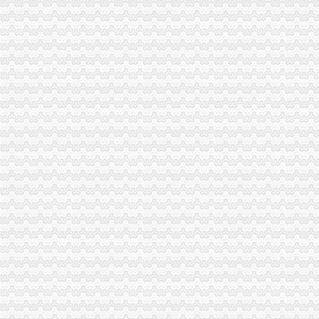
泸州公司|泸州|泸州服务-泸州酷易搜
二郎开公司
东风悦达起亚二郎直营店金秋大酬宾-汽车企业新闻-易车网|汽车
渝高二郎商业步行街_协信城_楼盘对比分析-重庆乐居
二郎店村卫生所的微空间_腾讯微博
居然之家二郎店开业
渝高二郎商业步行街_大雅金开国际_楼盘对比分析-重庆乐居
陈家坪开公司
产品列表联系人张小波中国重庆市九龙坡区陈家坪汽车站斜对面（一
开启陈家坪全能生活大城玖城壹号全城亮相-房产新闻-重庆搜狐焦点网
常开电磁阀-常开电磁阀重庆超群电磁阀有限公司-尽在中国设备网
重庆陈家坪公司_列表网
盗团伙“公司化管理”:开会议励出国游_社会新闻_大众网
白市驿开公司
重庆九龙坡地毯清洗公司九龙坡白市驿开荒保洁公司_志趣网
【重庆白市驿邮政投递员】_重庆列表网
白市驿期货_白市驿期货公司_白市驿期货开户-qd8.com.cn
2010年7月11日晚上22点在白市驿陶家镇善桥发生交通事故,致人
转载重庆市九龙坡区白市驿二中惊天内幕-茶馆清版-大渝社区|重
巴国城开公司
从租不出去到一铺难求看巴国城商业地产崛起-成都商业地产新闻中心-