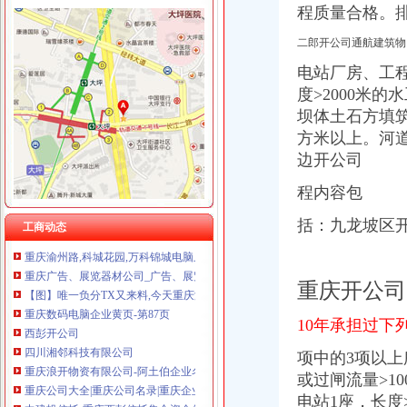
程质量合格。排
二郎开公司通航建筑物
电站厂房、工程
石桥铺
度>2000米
石桥铺房地产中介信息网,石桥铺经纪人排行榜精英置业顾问-福州安
坝体土石方填筑
石桥铺街道快递网点查询派送范围查询|石桥铺街道快递网点加盟分布|
方米以上。河
石桥铺扩容区域带租约公寓均价元/平起-重庆新房网-房天下
【石桥铺店铺,门面,店面,铺面,门脸转让·出售价格信息】-重庆
边开公司
改型地带（石桥铺店）—58商家店铺
程内容包
渝州路开公司
美甲殿2017新招聘信息_电话_地址-58企业名录
括：
九龙坡区开
工商动态
重庆渝州路,科城花园,万科锦城电脑上门维修_志趣网
重庆广告、展览器材公司_广告、展览器材厂_生产厂家企业公司
【图】唯一负分TX又来料,今天重庆渝州路巧遇2012款德版致胜_
重庆开公司
重庆数码电脑企业黄页-第87页
西彭开公司
10年承担过下列
四川湘邻科技有限公司
重庆浪开物资有限公司-阿土伯企业名录
项中的3项以
重庆公司大全|重庆公司名录|重庆企业大全|重庆厂家--中国企业链
或过闸流量>1
中建投信托-重庆西彭信托集合资金信托计划成立公告_消息披露_
电站1座，长度
重庆轻质隔墙板厂家哪家的产品做得好？_夹板木材_土巴兔问吧